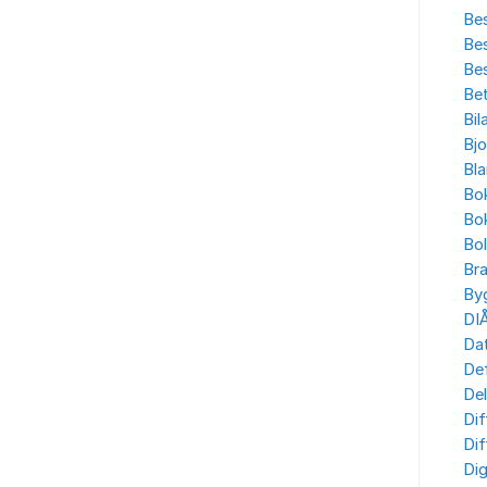
Bes
Bes
Bes
Bet
Bil
Bjo
Bla
Bo
Bo
Bo
Br
By
DI
Dat
Def
Del
Dif
Dif
Dig