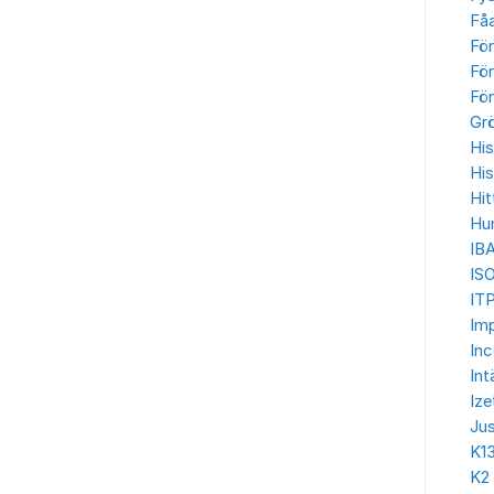
Få
Fö
För
För
Gr
His
His
Hit
Hu
IB
IS
ITP
Imp
In
Int
Ize
Jus
K1
K2