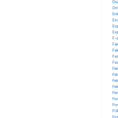
Dis
Dr
Enk
Ex
Ex
Ex
F-
Fa
Fak
Fa
Fas
Fel
Fe
Fe
Fe
Fe
Fo
For
Frå
Fys