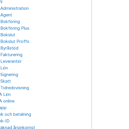
N
Administration
 Agent
 Bokföring
Bokföring Plus
 Bokslut
Bokslut Proffs
 Byråstöd
Fakturering
 Leverantör
 Lön
Signering
 Skatt
Tidredovisning
A Lön
 online
app
k och betalning
nk-ID
räknad årsinkomst