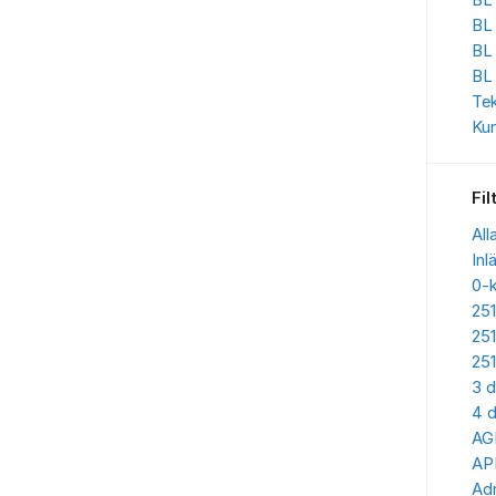
BL 
BL
BL
BL
Te
Kun
Fil
All
Inl
0-
25
25
25
3 d
4 d
AG
AP
Adr