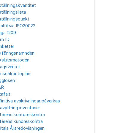
tällningskvantitet
tällningslista
tällningspunkt
alfil via ISO20022
aga 1209
rn ID
nketter
kföringsnämnden
kslutsmetoden
lagsverket
anschkontoplan
gglösen
ÅR
afält
initiva avskrivningar påverkas
avyttring inventarier
ferens kontoreskontra
ferens kundreskontra
itala Årsredovisningen