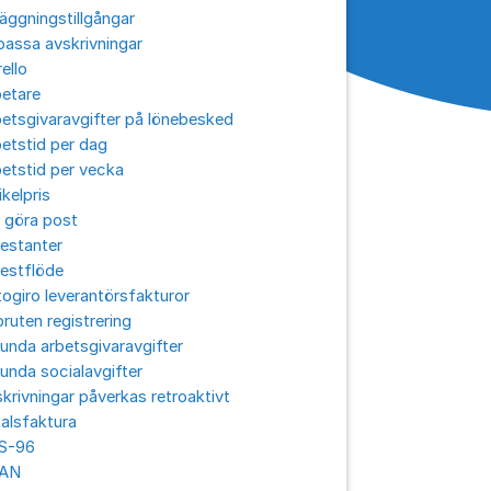
äggningstillgångar
assa avskrivningar
ello
betare
etsgivaravgifter på lönebesked
etstid per dag
etstid per vecka
ikelpris
 göra post
estanter
estflöde
ogiro leverantörsfakturor
ruten registrering
unda arbetsgivaravgifter
unda socialavgifter
krivningar påverkas retroaktivt
alsfaktura
S-96
AN