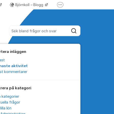
Björnkoll – Blogg
Fler supportlänkar
Forum för Lundify
Sök bland alla inlägg
Sök
rtera inläggen
ast
naste aktivitet
est kommentarer
trera på kategori
a kategorier
uella frågor
lilla lön