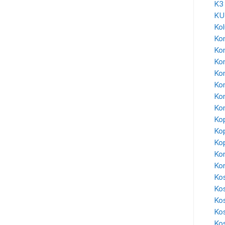
K3
KU
Ko
Kon
Ko
Ko
Kon
Ko
Kon
Kon
Kop
Kop
Kop
Kor
Ko
Kos
Ko
Ko
Ko
Kos