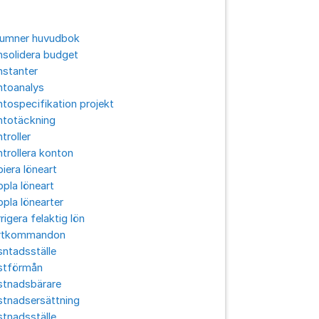
lumner huvudbok
solidera budget
nstanter
ntoanalys
tospecifikation projekt
ntotäckning
troller
trollera konton
iera löneart
pla löneart
pla lönearter
rigera felaktig lön
rtkommandon
ntadsställe
stförmån
stnadsbärare
stnadsersättning
tnadsställe