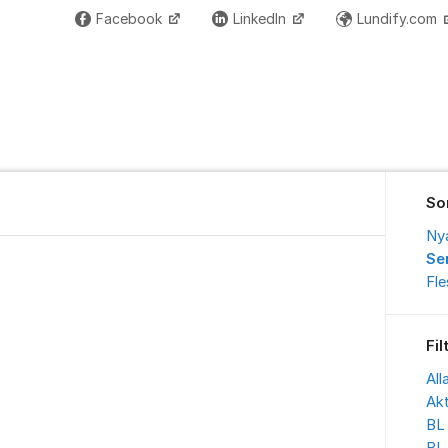
Facebook
LinkedIn
Lundify.com
So
Ny
Se
Fl
Fil
All
Akt
BL 