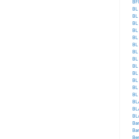
BF
BL 
BL
BL
BL 
BL
BL 
BL
BL 
BL
BL
BL 
BL
BL 
BL
BLA
BL
Ban
Ba
Be