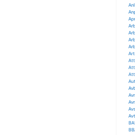
Anl
Anp
Apr
Ar
Arb
Arb
Arb
Art
Att
Att
Att
Aut
Avb
Avr
Avr
Avs
Avt
BA
BB