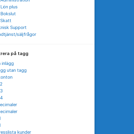
Administration
 Lön plus
 Bokslut
 Skatt
knisk Support
dtjänst/säljfrågor
trera på tagg
a inlägg
ägg utan tagg
konton
12
13
14
ecimaler
ecimaler
I
I
esslista kunder