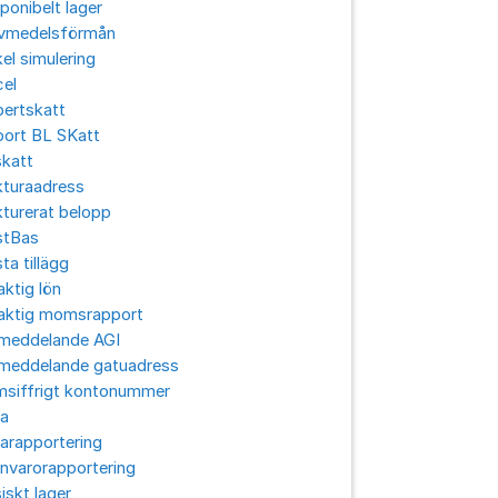
ponibelt lager
ivmedelsförmån
el simulering
cel
pertskatt
port BL SKatt
skatt
kturaadress
turerat belopp
stBas
ta tillägg
aktig lön
laktig momsrapport
lmeddelande AGI
lmeddelande gatuadress
msiffrigt kontonummer
ra
arapportering
nvarorapportering
iskt lager