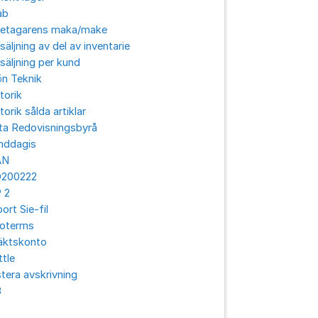
ab
retagarens maka/make
säljning av del av inventarie
säljning per kund
ön Teknik
torik
torik sålda artiklar
ta Redovisningsbyrå
nddagis
AN
O200222
 2
ort Sie-fil
coterms
äktskonto
ttle
tera avskrivning
3