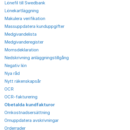
Lönefil till Swedbank
Lönekartläggning
Makulera verifikation
Massuppdatera kunduppgifter
Medgivandelista
Medgivanderegister
Momsdeklaration
Nedskrivning anläggningstillgång
Negativ lön
Nya råd
Nytt räkenskapsår
OCR
OCR-fakturering
Obetalda kundfakturor
Omkostnadsersättning
Omuppdatera avskrivningar
Orderrader