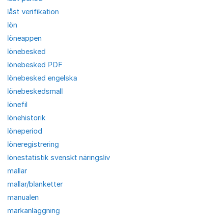
låst verifikation
lön
löneappen
lönebesked
lönebesked PDF
lönebesked engelska
lönebeskedsmall
lönefil
lönehistorik
löneperiod
löneregistrering
lönestatistik svenskt näringsliv
mallar
mallar/blanketter
manualen
markanläggning