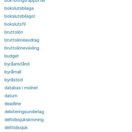
bokföringsrapporter
bokslutsbilaga
bokslutsbilagor
bokslutsfil
bruttolön
bruttolöneavdrag
bruttolöneväxling
budget
byråanstånd
byråmall
byråstöd
databas i molnet
datum
deadline
debiteringsunderlag
deltidssjukskrivning
delttidssjuk