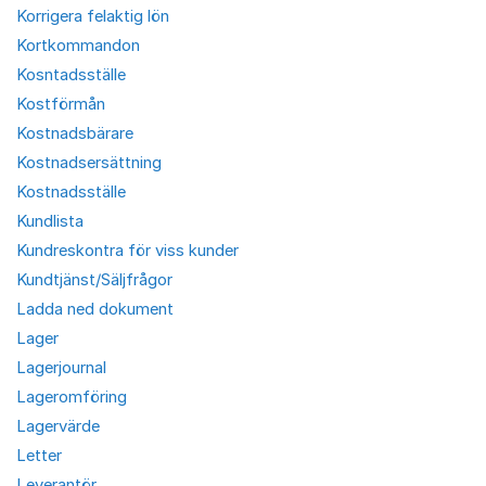
Korrigera felaktig lön
Kortkommandon
Kosntadsställe
Kostförmån
Kostnadsbärare
Kostnadsersättning
Kostnadsställe
Kundlista
Kundreskontra för viss kunder
Kundtjänst/Säljfrågor
Ladda ned dokument
Lager
Lagerjournal
Lageromföring
Lagervärde
Letter
Leverantör