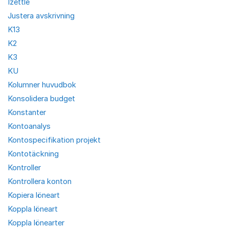
Izettle
Justera avskrivning
K13
K2
K3
KU
Kolumner huvudbok
Konsolidera budget
Konstanter
Kontoanalys
Kontospecifikation projekt
Kontotäckning
Kontroller
Kontrollera konton
Kopiera löneart
Koppla löneart
Koppla lönearter