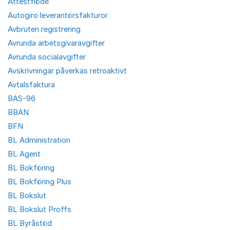
Attestflöde
Autogiro leverantörsfakturor
Avbruten registrering
Avrunda arbetsgivaravgifter
Avrunda socialavgifter
Avskrivningar påverkas retroaktivt
Avtalsfaktura
BAS-96
BBAN
BFN
BL Administration
BL Agent
BL Bokföring
BL Bokföring Plus
BL Bokslut
BL Bokslut Proffs
BL Byråstöd