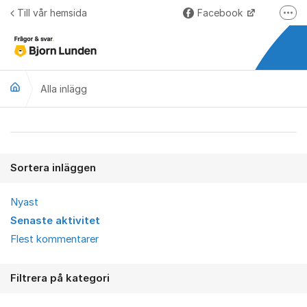
Hoppa till innehåll
Till vår hemsida
Facebook
Fler
LinkedIn
Lundify.com
Alla inlägg
Björnkoll – Blogg
Forum för Lundify
Alla inlägg
Sortera inläggen
Nyast
Senaste aktivitet
Flest kommentarer
Filtrera på kategori