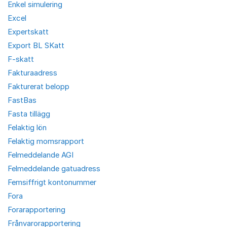
Enkel simulering
Excel
Expertskatt
Export BL SKatt
F-skatt
Fakturaadress
Fakturerat belopp
FastBas
Fasta tillägg
Felaktig lön
Felaktig momsrapport
Felmeddelande AGI
Felmeddelande gatuadress
Femsiffrigt kontonummer
Fora
Forarapportering
Frånvarorapportering