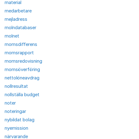
material
medarbetare
mejladress
molndatabaser
molnet
momsdifferens
momsrapport
momsredovisning
momsöverföring
nettolöneavdrag
nollresultat
nollställa budget
noter
noteringar
nybildat bolag
nyemission
närvarande