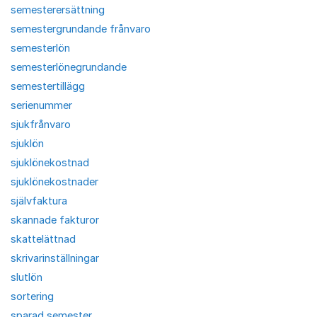
semesterersättning
semestergrundande frånvaro
semesterlön
semesterlönegrundande
semestertillägg
serienummer
sjukfrånvaro
sjuklön
sjuklönekostnad
sjuklönekostnader
självfaktura
skannade fakturor
skattelättnad
skrivarinställningar
slutlön
sortering
sparad semester