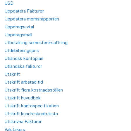
USD
Uppdatera Fakturor
Uppdatera momsrapporten
Uppdragsavtal
Uppdragsmall
Utbetalning semesterersättning
Utdebiteringspris
Utländsk kontoplan
Utländska fakturor
Utskrift
Utskrift arbetad tid
Utskrift flera kostnadsställen
Utskrift huvudbok
Utskrift kontospecifikation
Utskrift kundreskontralista
Utskrivna Fakturor
Valutakurs