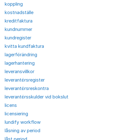
koppling
kostnadställe
kreditfaktura
kundnummer
kundregister
kvitta kundfaktura
lagerförändring
lagerhantering
leveransvillkor
leverantörsregister
leverantörsreskontra
leverantörsskulder vid bokslut
licens
licensiering
lundify workflow
låsning av period
låst period