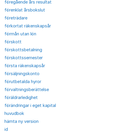
föregående års resultat
förenklat årsbokslut
företrädare
förkortat räkenskapsår
förmån utan lön
förskott
förskottsbetalning
förskottssemester
första räkenskapsår
försäljningskonto
förutbetalda hyror
förvaltningsberättelse
föräldrarledighet
förändringar i eget kapital
huvudbok
hämta ny version
id