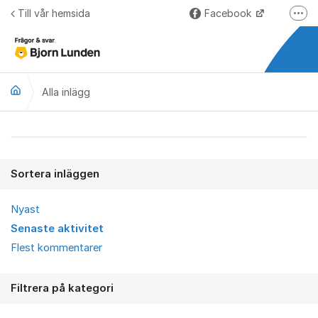
Hoppa till innehåll
Till vår hemsida
Facebook
Fler
LinkedIn
Lundify.com
Alla inlägg
Björnkoll – Blogg
Forum för Lundify
Alla inlägg
Sortera inläggen
Nyast
Senaste aktivitet
Flest kommentarer
Filtrera på kategori