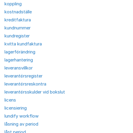
koppling
kostnadställe
kreditfaktura
kundnummer
kundregister
kvitta kundfaktura
lagerförändring
lagerhantering
leveransvillkor
leverantörsregister
leverantörsreskontra
leverantörsskulder vid bokslut
licens
licensiering
lundify workflow
låsning av period
låst period