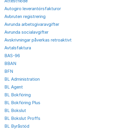
Attestflöde
Autogiro leverantörsfakturor
Avbruten registrering
Avrunda arbetsgivaravgifter
Avrunda socialavgifter
Avskrivningar påverkas retroaktivt
Avtalsfaktura
BAS-96
BBAN
BFN
BL Administration
BL Agent
BL Bokföring
BL Bokföring Plus
BL Bokslut
BL Bokslut Proffs
BL Byråstöd