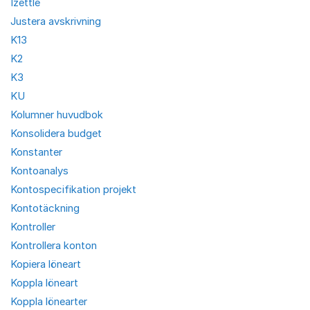
Izettle
Justera avskrivning
K13
K2
K3
KU
Kolumner huvudbok
Konsolidera budget
Konstanter
Kontoanalys
Kontospecifikation projekt
Kontotäckning
Kontroller
Kontrollera konton
Kopiera löneart
Koppla löneart
Koppla lönearter