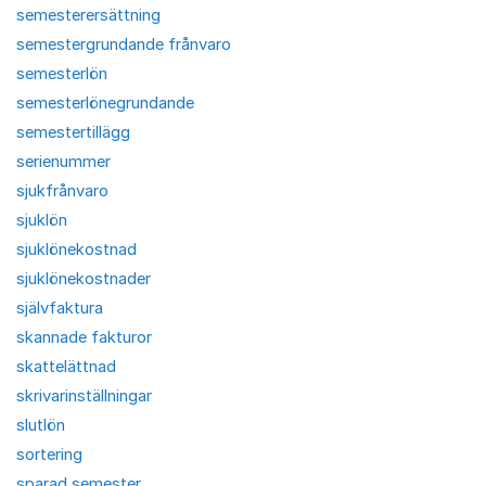
semesterersättning
semestergrundande frånvaro
semesterlön
semesterlönegrundande
semestertillägg
serienummer
sjukfrånvaro
sjuklön
sjuklönekostnad
sjuklönekostnader
självfaktura
skannade fakturor
skattelättnad
skrivarinställningar
slutlön
sortering
sparad semester