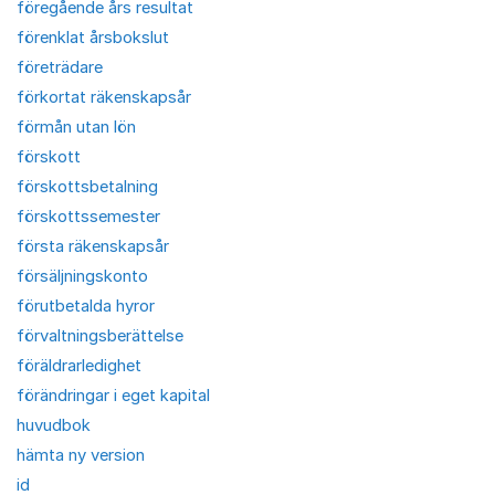
föregående års resultat
förenklat årsbokslut
företrädare
förkortat räkenskapsår
förmån utan lön
förskott
förskottsbetalning
förskottssemester
första räkenskapsår
försäljningskonto
förutbetalda hyror
förvaltningsberättelse
föräldrarledighet
förändringar i eget kapital
huvudbok
hämta ny version
id