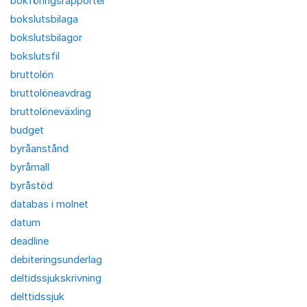
bokföringsrapporter
bokslutsbilaga
bokslutsbilagor
bokslutsfil
bruttolön
bruttolöneavdrag
bruttolöneväxling
budget
byråanstånd
byråmall
byråstöd
databas i molnet
datum
deadline
debiteringsunderlag
deltidssjukskrivning
delttidssjuk