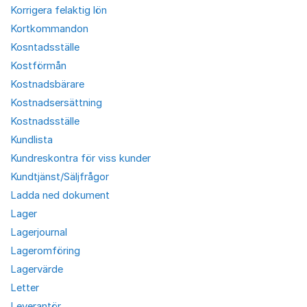
Korrigera felaktig lön
Kortkommandon
Kosntadsställe
Kostförmån
Kostnadsbärare
Kostnadsersättning
Kostnadsställe
Kundlista
Kundreskontra för viss kunder
Kundtjänst/Säljfrågor
Ladda ned dokument
Lager
Lagerjournal
Lageromföring
Lagervärde
Letter
Leverantör