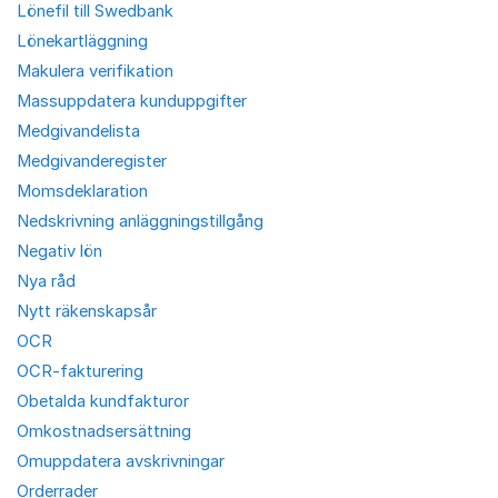
Lönefil till Swedbank
Lönekartläggning
Makulera verifikation
Massuppdatera kunduppgifter
Medgivandelista
Medgivanderegister
Momsdeklaration
Nedskrivning anläggningstillgång
Negativ lön
Nya råd
Nytt räkenskapsår
OCR
OCR-fakturering
Obetalda kundfakturor
Omkostnadsersättning
Omuppdatera avskrivningar
Orderrader