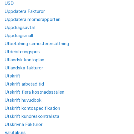
USD
Uppdatera Fakturor
Uppdatera momsrapporten
Uppdragsavtal
Uppdragsmall
Utbetalning semesterersättning
Utdebiteringspris
Utländsk kontoplan
Utländska fakturor
Utskrift
Utskrift arbetad tid
Utskrift flera kostnadsställen
Utskrift huvudbok
Utskrift kontospecifikation
Utskrift kundreskontralista
Utskrivna Fakturor
Valutakurs