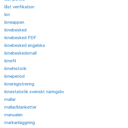
låst verifikation
lön
löneappen
lönebesked
lönebesked PDF
lönebesked engelska
lönebeskedsmall
lönefil
lönehistorik
löneperiod
löneregistrering
lönestatistik svenskt näringsliv
mallar
mallar/blanketter
manualen
markanläggning