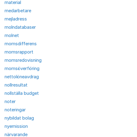
material
medarbetare
mejladress
molndatabaser
molnet
momsdifferens
momsrapport
momsredovisning
momsöverföring
nettolöneavdrag
nollresultat
nollställa budget
noter
noteringar
nybildat bolag
nyemission
närvarande