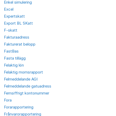
Enkel simulering
Excel
Expertskatt
Export BL SKatt
F-skatt
Fakturaadress
Fakturerat belopp
FastBas
Fasta tillägg
Felaktig lön
Felaktig momsrapport
Felmeddelande AGI
Felmeddelande gatuadress
Femsiffrigt kontonummer
Fora
Forarapportering
Frånvarorapportering