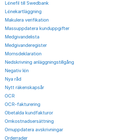
Lönefil till Swedbank
Lönekartläggning
Makulera verifikation
Massuppdatera kunduppgifter
Medgivandelista
Medgivanderegister
Momsdeklaration
Nedskrivning anläggningstillgång
Negativ lön
Nya råd
Nytt räkenskapsår
OCR
OCR-fakturering
Obetalda kundfakturor
Omkostnadsersättning
Omuppdatera avskrivningar
Orderrader