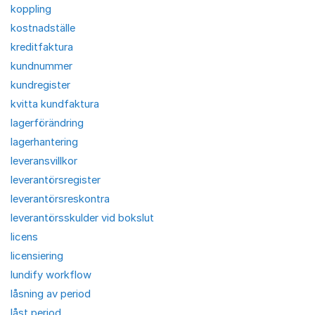
koppling
kostnadställe
kreditfaktura
kundnummer
kundregister
kvitta kundfaktura
lagerförändring
lagerhantering
leveransvillkor
leverantörsregister
leverantörsreskontra
leverantörsskulder vid bokslut
licens
licensiering
lundify workflow
låsning av period
låst period