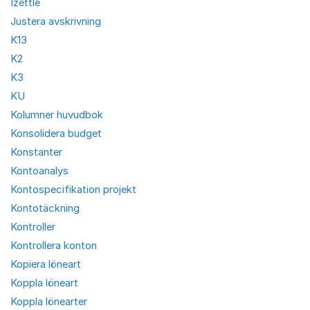
Izettle
Justera avskrivning
K13
K2
K3
KU
Kolumner huvudbok
Konsolidera budget
Konstanter
Kontoanalys
Kontospecifikation projekt
Kontotäckning
Kontroller
Kontrollera konton
Kopiera löneart
Koppla löneart
Koppla lönearter