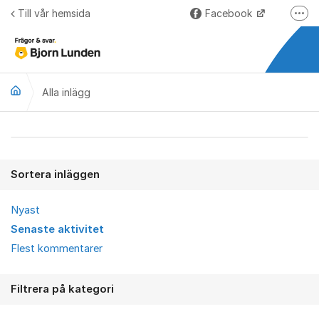
Hoppa till innehåll
Till vår hemsida
Facebook
Fler
LinkedIn
Lundify.com
Alla inlägg
Björnkoll – Blogg
Forum för Lundify
Alla inlägg
Sortera inläggen
Nyast
Senaste aktivitet
Flest kommentarer
Filtrera på kategori