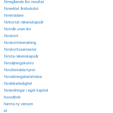
föregående års resultat
förenklat årsbokslut
företrädare
förkortat räkenskapsår
förmån utan lön
förskott
förskottsbetalning
förskottssemester
första räkenskapsår
försäljningskonto
förutbetalda hyror
förvaltningsberättelse
föräldrarledighet
förändringar i eget kapital
huvudbok
hämta ny version
id