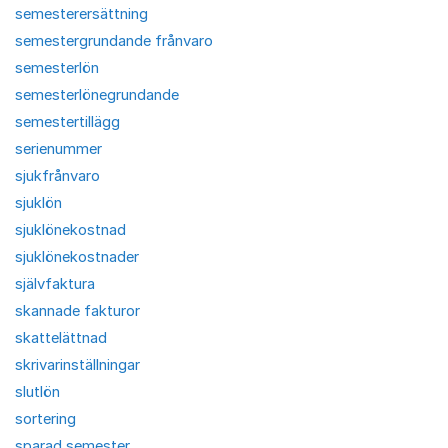
semesterersättning
semestergrundande frånvaro
semesterlön
semesterlönegrundande
semestertillägg
serienummer
sjukfrånvaro
sjuklön
sjuklönekostnad
sjuklönekostnader
självfaktura
skannade fakturor
skattelättnad
skrivarinställningar
slutlön
sortering
sparad semester