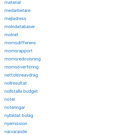
material
medarbetare
mejladress
molndatabaser
molnet
momsdifferens
momsrapport
momsredovisning
momsöverföring
nettolöneavdrag
nollresultat
nollställa budget
noter
noteringar
nybildat bolag
nyemission
närvarande