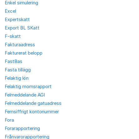
Enkel simulering
Excel
Expertskatt
Export BL SKatt
F-skatt
Fakturaadress
Fakturerat belopp
FastBas
Fasta tillägg
Felaktig lön
Felaktig momsrapport
Felmeddelande AGI
Felmeddelande gatuadress
Femsiffrigt kontonummer
Fora
Forarapportering
Frånvarorapportering