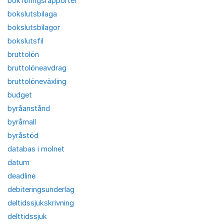
bokföringsrapporter
bokslutsbilaga
bokslutsbilagor
bokslutsfil
bruttolön
bruttolöneavdrag
bruttolöneväxling
budget
byråanstånd
byråmall
byråstöd
databas i molnet
datum
deadline
debiteringsunderlag
deltidssjukskrivning
delttidssjuk