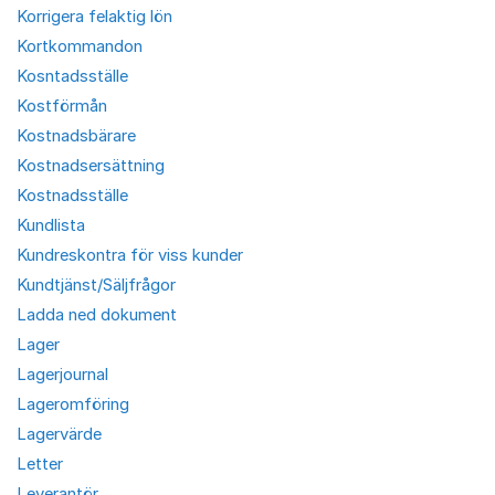
Korrigera felaktig lön
Kortkommandon
Kosntadsställe
Kostförmån
Kostnadsbärare
Kostnadsersättning
Kostnadsställe
Kundlista
Kundreskontra för viss kunder
Kundtjänst/Säljfrågor
Ladda ned dokument
Lager
Lagerjournal
Lageromföring
Lagervärde
Letter
Leverantör