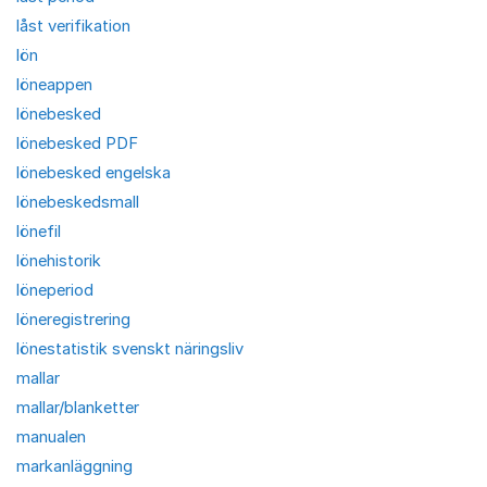
låst verifikation
lön
löneappen
lönebesked
lönebesked PDF
lönebesked engelska
lönebeskedsmall
lönefil
lönehistorik
löneperiod
löneregistrering
lönestatistik svenskt näringsliv
mallar
mallar/blanketter
manualen
markanläggning