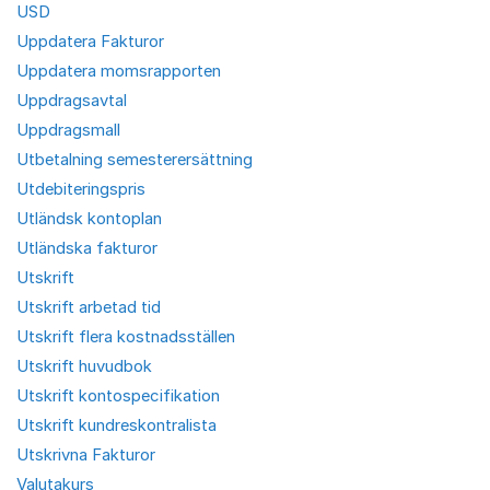
USD
Uppdatera Fakturor
Uppdatera momsrapporten
Uppdragsavtal
Uppdragsmall
Utbetalning semesterersättning
Utdebiteringspris
Utländsk kontoplan
Utländska fakturor
Utskrift
Utskrift arbetad tid
Utskrift flera kostnadsställen
Utskrift huvudbok
Utskrift kontospecifikation
Utskrift kundreskontralista
Utskrivna Fakturor
Valutakurs