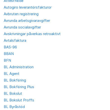
Attestflöde
Autogiro leverantörsfakturor
Avbruten registrering
Avrunda arbetsgivaravgifter
Avrunda socialavgifter
Avskrivningar påverkas retroaktivt
Avtalsfaktura
BAS-96
BBAN
BFN
BL Administration
BL Agent
BL Bokföring
BL Bokföring Plus
BL Bokslut
BL Bokslut Proffs
BL Byråstöd