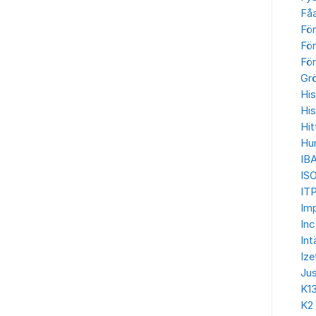
Få
Fö
För
För
Gr
His
His
Hit
Hu
IB
IS
ITP
Imp
In
Int
Ize
Jus
K1
K2