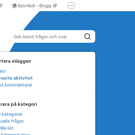
Björnkoll – Blogg
Fler supportlänkar
Forum för Lundify
Sök bland alla inlägg
Sök
rtera inläggen
ast
naste aktivitet
est kommentarer
trera på kategori
a kategorier
uella frågor
lilla lön