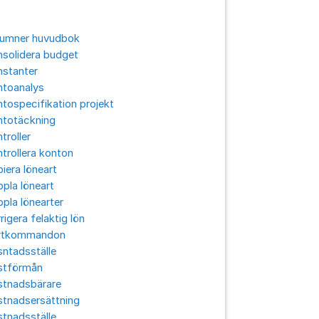
lumner huvudbok
solidera budget
nstanter
ntoanalys
tospecifikation projekt
ntotäckning
troller
trollera konton
iera löneart
pla löneart
pla lönearter
rigera felaktig lön
rtkommandon
ntadsställe
stförmån
stnadsbärare
stnadsersättning
tnadsställe