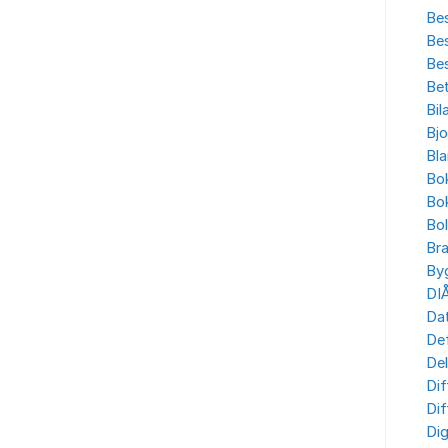
Bes
Bes
Bes
Bet
Bil
Bjo
Bla
Bo
Bo
Bo
Br
By
DI
Dat
Def
Del
Dif
Dif
Dig