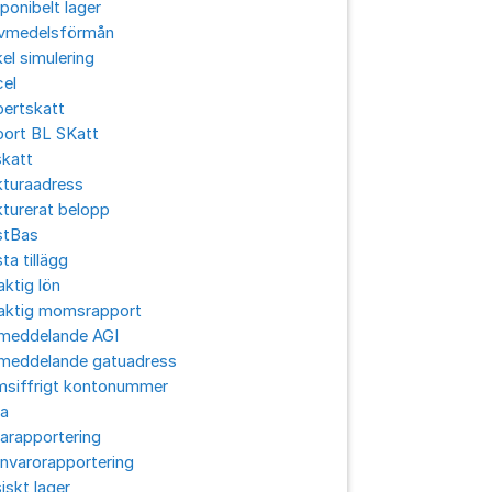
ponibelt lager
ivmedelsförmån
el simulering
cel
pertskatt
port BL SKatt
skatt
kturaadress
turerat belopp
stBas
ta tillägg
aktig lön
laktig momsrapport
lmeddelande AGI
lmeddelande gatuadress
msiffrigt kontonummer
ra
arapportering
nvarorapportering
iskt lager