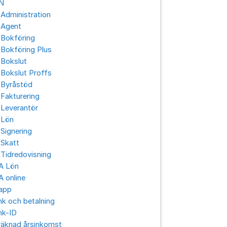
N
Administration
 Agent
 Bokföring
Bokföring Plus
 Bokslut
Bokslut Proffs
 Byråstöd
Fakturering
 Leverantör
 Lön
Signering
 Skatt
Tidredovisning
A Lön
 online
app
k och betalning
nk-ID
räknad årsinkomst