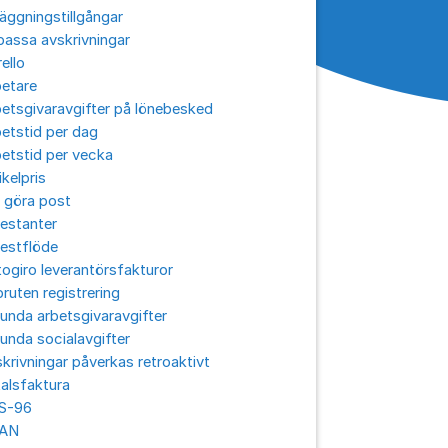
äggningstillgångar
assa avskrivningar
ello
betare
etsgivaravgifter på lönebesked
etstid per dag
etstid per vecka
ikelpris
 göra post
estanter
estflöde
ogiro leverantörsfakturor
ruten registrering
unda arbetsgivaravgifter
unda socialavgifter
krivningar påverkas retroaktivt
alsfaktura
S-96
AN