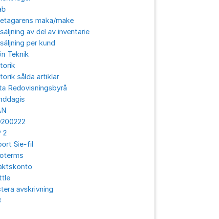
ab
retagarens maka/make
säljning av del av inventarie
säljning per kund
ön Teknik
torik
torik sålda artiklar
ta Redovisningsbyrå
nddagis
AN
O200222
 2
ort Sie-fil
coterms
äktskonto
ttle
tera avskrivning
3