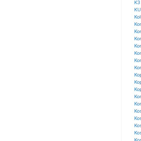
K3
KU
Ko
Kon
Ko
Ko
Kon
Ko
Kon
Kon
Kop
Kop
Kop
Kor
Ko
Kos
Ko
Ko
Ko
Kos