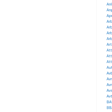
Anl
Anp
Apr
Ar
Arb
Arb
Arb
Art
Att
Att
Att
Aut
Avb
Avr
Avr
Avs
Avt
BA
BB