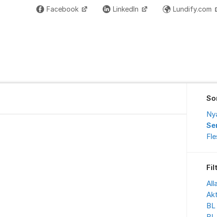
Facebook
LinkedIn
Lundify.com
So
Ny
Se
Fl
Fil
All
Akt
BL 