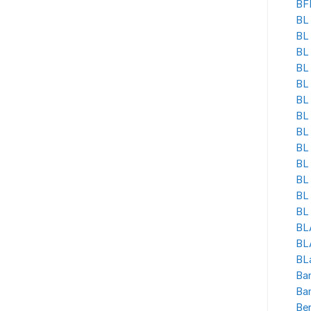
BF
BL 
BL
BL
BL 
BL
BL 
BL
BL 
BL
BL
BL 
BL
BL 
BL
BLA
BL
Ban
Ba
Be