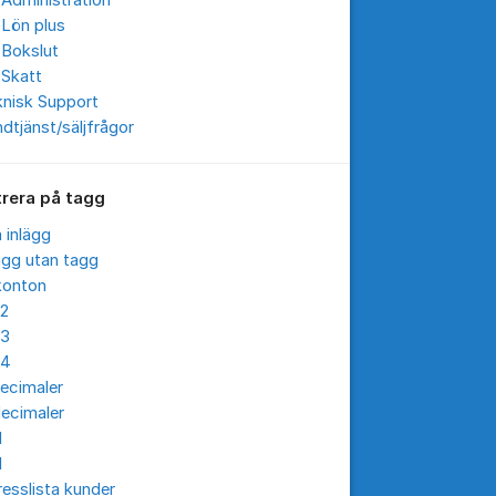
Administration
 Lön plus
 Bokslut
 Skatt
knisk Support
dtjänst/säljfrågor
trera på tagg
a inlägg
ägg utan tagg
konton
12
13
14
ecimaler
ecimaler
I
I
esslista kunder