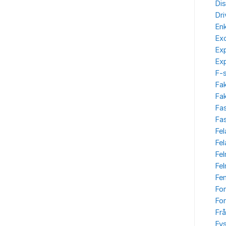
Dis
Dr
Enk
Ex
Ex
Ex
F-
Fa
Fak
Fa
Fas
Fel
Fe
Fe
Fe
Fe
Fo
For
Frå
Fys