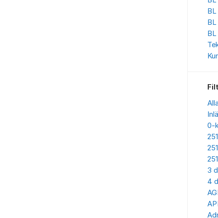
BL 
BL
BL
BL
Te
Kun
Fil
All
Inl
0-
25
25
25
3 d
4 d
AG
AP
Adr