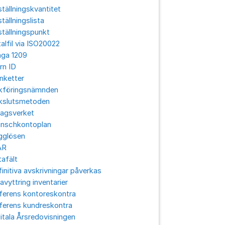
tällningskvantitet
tällningslista
tällningspunkt
alfil via ISO20022
aga 1209
rn ID
nketter
kföringsnämnden
kslutsmetoden
lagsverket
anschkontoplan
gglösen
ÅR
afält
initiva avskrivningar påverkas
avyttring inventarier
ferens kontoreskontra
ferens kundreskontra
itala Årsredovisningen