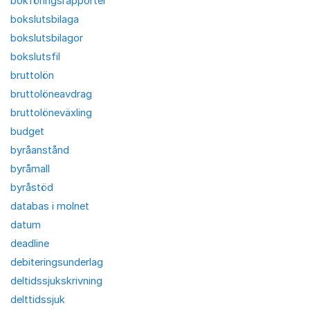
bokföringsrapporter
bokslutsbilaga
bokslutsbilagor
bokslutsfil
bruttolön
bruttolöneavdrag
bruttolöneväxling
budget
byråanstånd
byråmall
byråstöd
databas i molnet
datum
deadline
debiteringsunderlag
deltidssjukskrivning
delttidssjuk