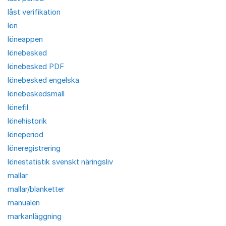
låst verifikation
lön
löneappen
lönebesked
lönebesked PDF
lönebesked engelska
lönebeskedsmall
lönefil
lönehistorik
löneperiod
löneregistrering
lönestatistik svenskt näringsliv
mallar
mallar/blanketter
manualen
markanläggning