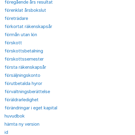
föregående års resultat
förenklat årsbokslut
företrädare
förkortat räkenskapsår
förmån utan lön
förskott
förskottsbetalning
förskottssemester
första räkenskapsår
försäljningskonto
förutbetalda hyror
förvaltningsberättelse
föräldrarledighet
förändringar i eget kapital
huvudbok
hämta ny version
id