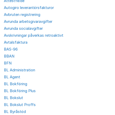
Attestflöde
Autogiro leverantörsfakturor
Avbruten registrering
Avrunda arbetsgivaravgifter
Avrunda socialavgifter
Avskrivningar påverkas retroaktivt
Avtalsfaktura
BAS-96
BBAN
BFN
BL Administration
BL Agent
BL Bokföring
BL Bokföring Plus
BL Bokslut
BL Bokslut Proffs
BL Byråstöd