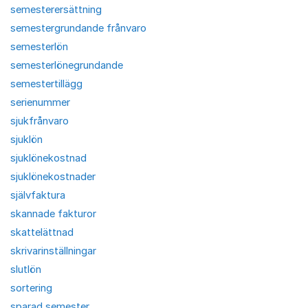
semesterersättning
semestergrundande frånvaro
semesterlön
semesterlönegrundande
semestertillägg
serienummer
sjukfrånvaro
sjuklön
sjuklönekostnad
sjuklönekostnader
självfaktura
skannade fakturor
skattelättnad
skrivarinställningar
slutlön
sortering
sparad semester