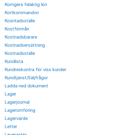
Korrigera felaktig lön
Kortkommandon
Kosntadsställe
Kostförmån
Kostnadsbärare
Kostnadsersättning
Kostnadsställe
Kundlista
Kundreskontra för viss kunder
Kundtjänst/Säljfrågor
Ladda ned dokument
Lager
Lagerjournal
Lageromföring
Lagervärde
Letter
Leverantör