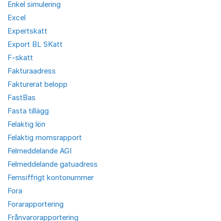
Enkel simulering
Excel
Expertskatt
Export BL SKatt
F-skatt
Fakturaadress
Fakturerat belopp
FastBas
Fasta tillägg
Felaktig lön
Felaktig momsrapport
Felmeddelande AGI
Felmeddelande gatuadress
Femsiffrigt kontonummer
Fora
Forarapportering
Frånvarorapportering