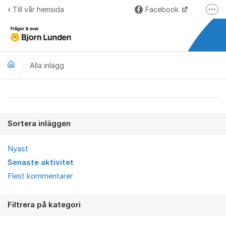
Hoppa till innehåll
Till vår hemsida
Facebook
Fler
LinkedIn
Lundify.com
Alla inlägg
Björnkoll – Blogg
Forum för Lundify
Alla inlägg
Sortera inläggen
Nyast
Senaste aktivitet
Flest kommentarer
Filtrera på kategori