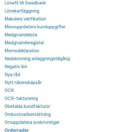
Lönefil till Swedbank
Lönekartläggning
Makulera verifikation
Massuppdatera kunduppgifter
Medgivandelista
Medgivanderegister
Momsdeklaration
Nedskrivning anläggningstillgång
Negativ lön
Nya råd
Nytt räkenskapsår
OCR
OCR-fakturering
Obetalda kundfakturor
Omkostnadsersättning
Omuppdatera avskrivningar
Orderrader