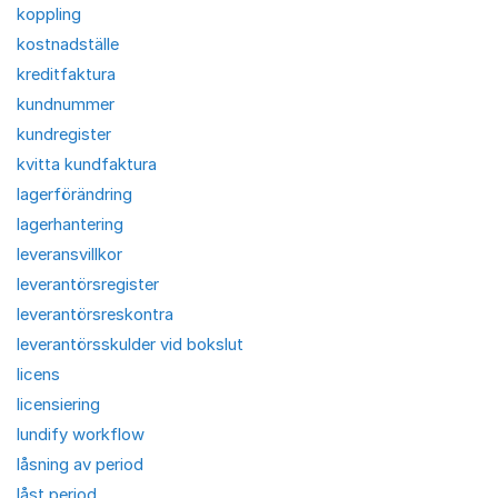
koppling
kostnadställe
kreditfaktura
kundnummer
kundregister
kvitta kundfaktura
lagerförändring
lagerhantering
leveransvillkor
leverantörsregister
leverantörsreskontra
leverantörsskulder vid bokslut
licens
licensiering
lundify workflow
låsning av period
låst period