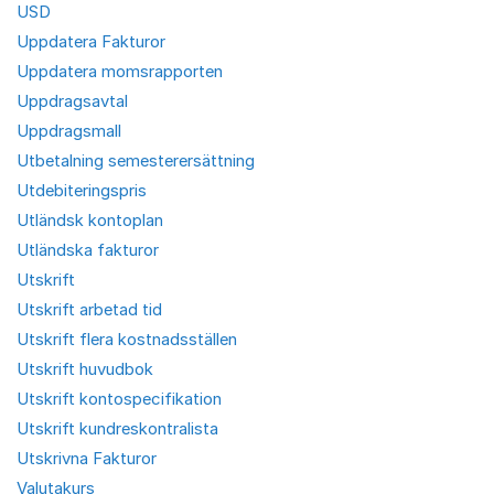
USD
Uppdatera Fakturor
Uppdatera momsrapporten
Uppdragsavtal
Uppdragsmall
Utbetalning semesterersättning
Utdebiteringspris
Utländsk kontoplan
Utländska fakturor
Utskrift
Utskrift arbetad tid
Utskrift flera kostnadsställen
Utskrift huvudbok
Utskrift kontospecifikation
Utskrift kundreskontralista
Utskrivna Fakturor
Valutakurs