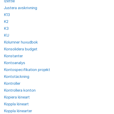
Izettle
Justera avskrivning
K13
K2
K3
KU
Kolumner huvudbok
Konsolidera budget
Konstanter
Kontoanalys
Kontospecifikation projekt
Kontotäckning
Kontroller
Kontrollera konton
Kopiera löneart
Koppla löneart
Koppla lönearter