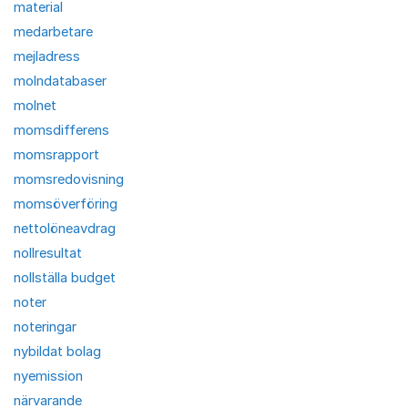
material
medarbetare
mejladress
molndatabaser
molnet
momsdifferens
momsrapport
momsredovisning
momsöverföring
nettolöneavdrag
nollresultat
nollställa budget
noter
noteringar
nybildat bolag
nyemission
närvarande