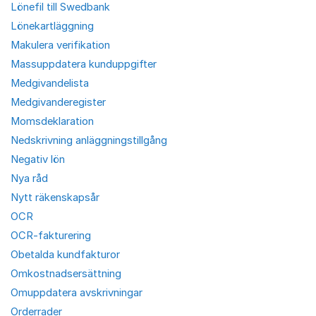
Lönefil till Swedbank
Lönekartläggning
Makulera verifikation
Massuppdatera kunduppgifter
Medgivandelista
Medgivanderegister
Momsdeklaration
Nedskrivning anläggningstillgång
Negativ lön
Nya råd
Nytt räkenskapsår
OCR
OCR-fakturering
Obetalda kundfakturor
Omkostnadsersättning
Omuppdatera avskrivningar
Orderrader