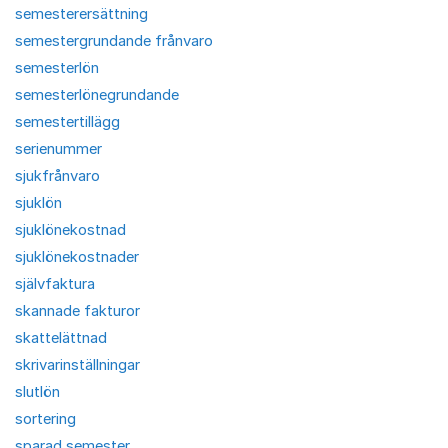
semesterersättning
semestergrundande frånvaro
semesterlön
semesterlönegrundande
semestertillägg
serienummer
sjukfrånvaro
sjuklön
sjuklönekostnad
sjuklönekostnader
självfaktura
skannade fakturor
skattelättnad
skrivarinställningar
slutlön
sortering
sparad semester