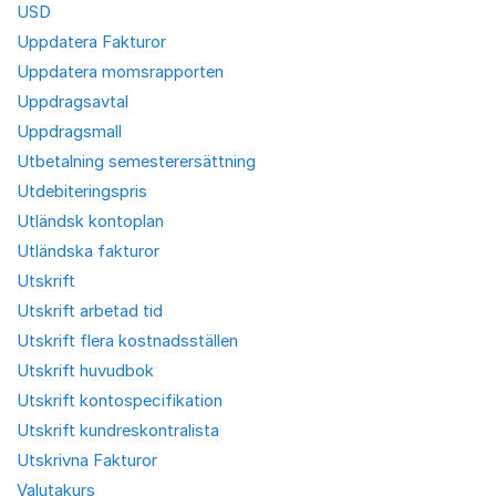
USD
Uppdatera Fakturor
Uppdatera momsrapporten
Uppdragsavtal
Uppdragsmall
Utbetalning semesterersättning
Utdebiteringspris
Utländsk kontoplan
Utländska fakturor
Utskrift
Utskrift arbetad tid
Utskrift flera kostnadsställen
Utskrift huvudbok
Utskrift kontospecifikation
Utskrift kundreskontralista
Utskrivna Fakturor
Valutakurs