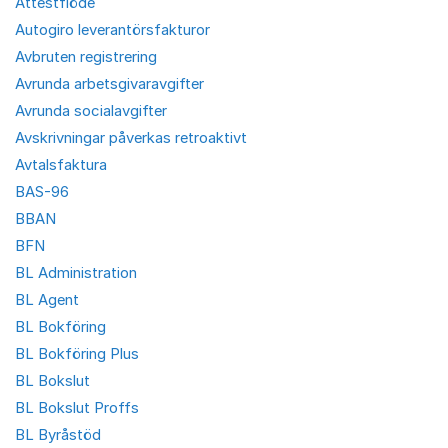
Attestflöde
Autogiro leverantörsfakturor
Avbruten registrering
Avrunda arbetsgivaravgifter
Avrunda socialavgifter
Avskrivningar påverkas retroaktivt
Avtalsfaktura
BAS-96
BBAN
BFN
BL Administration
BL Agent
BL Bokföring
BL Bokföring Plus
BL Bokslut
BL Bokslut Proffs
BL Byråstöd