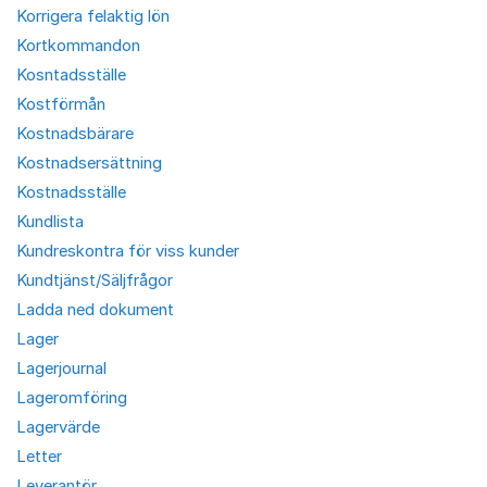
Korrigera felaktig lön
Kortkommandon
Kosntadsställe
Kostförmån
Kostnadsbärare
Kostnadsersättning
Kostnadsställe
Kundlista
Kundreskontra för viss kunder
Kundtjänst/Säljfrågor
Ladda ned dokument
Lager
Lagerjournal
Lageromföring
Lagervärde
Letter
Leverantör