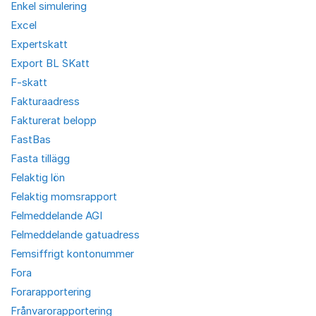
Enkel simulering
Excel
Expertskatt
Export BL SKatt
F-skatt
Fakturaadress
Fakturerat belopp
FastBas
Fasta tillägg
Felaktig lön
Felaktig momsrapport
Felmeddelande AGI
Felmeddelande gatuadress
Femsiffrigt kontonummer
Fora
Forarapportering
Frånvarorapportering