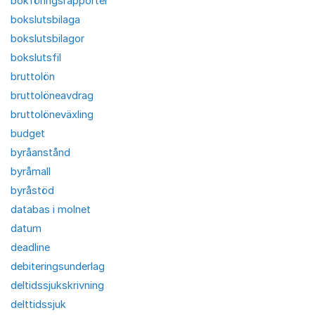
bokföringsrapporter
bokslutsbilaga
bokslutsbilagor
bokslutsfil
bruttolön
bruttolöneavdrag
bruttolöneväxling
budget
byråanstånd
byråmall
byråstöd
databas i molnet
datum
deadline
debiteringsunderlag
deltidssjukskrivning
delttidssjuk