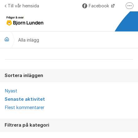
Hoppa till innehåll
Till vår hemsida
Facebook
Fler
LinkedIn
Lundify.com
Alla inlägg
Björnkoll – Blogg
Forum för Lundify
Alla inlägg
Sortera inläggen
Nyast
Senaste aktivitet
Flest kommentarer
Filtrera på kategori