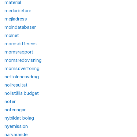
material
medarbetare
mejladress
molndatabaser
molnet
momsdifferens
momsrapport
momsredovisning
momsöverföring
nettolöneavdrag
nollresultat
nollställa budget
noter
noteringar
nybildat bolag
nyemission
närvarande