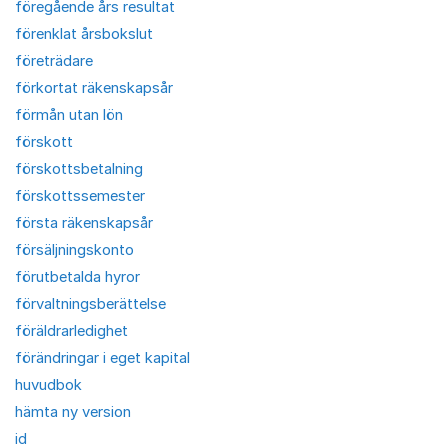
föregående års resultat
förenklat årsbokslut
företrädare
förkortat räkenskapsår
förmån utan lön
förskott
förskottsbetalning
förskottssemester
första räkenskapsår
försäljningskonto
förutbetalda hyror
förvaltningsberättelse
föräldrarledighet
förändringar i eget kapital
huvudbok
hämta ny version
id