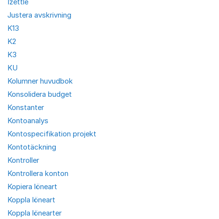
Izettle
Justera avskrivning
K13
K2
K3
KU
Kolumner huvudbok
Konsolidera budget
Konstanter
Kontoanalys
Kontospecifikation projekt
Kontotäckning
Kontroller
Kontrollera konton
Kopiera löneart
Koppla löneart
Koppla lönearter