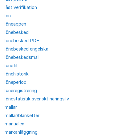
låst verifikation
lön
löneappen
lönebesked
lönebesked PDF
lönebesked engelska
lönebeskedsmall
lönefil
lönehistorik
löneperiod
löneregistrering
lönestatistik svenskt näringsliv
mallar
mallar/blanketter
manualen
markanläggning