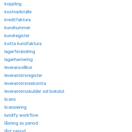
koppling
kostnadställe
kreditfaktura
kundnummer
kundregister
kvitta kundfaktura
lagerförändring
lagerhantering
leveransvillkor
leverantörsregister
leverantörsreskontra
leverantörsskulder vid bokslut
licens
licensiering
lundify workflow
låsning av period
låst period