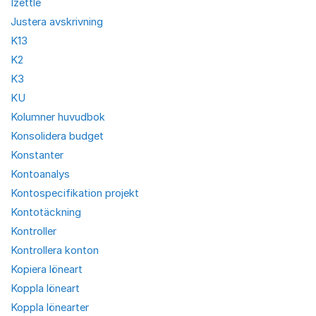
Izettle
Justera avskrivning
K13
K2
K3
KU
Kolumner huvudbok
Konsolidera budget
Konstanter
Kontoanalys
Kontospecifikation projekt
Kontotäckning
Kontroller
Kontrollera konton
Kopiera löneart
Koppla löneart
Koppla lönearter