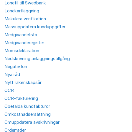
Lönefil till Swedbank
Lönekartläggning
Makulera verifikation
Massuppdatera kunduppgifter
Medgivandelista
Medgivanderegister
Momsdeklaration
Nedskrivning anläggningstillgång
Negativ lön
Nya råd
Nytt räkenskapsår
OCR
OCR-fakturering
Obetalda kundfakturor
Omkostnadsersättning
Omuppdatera avskrivningar
Orderrader