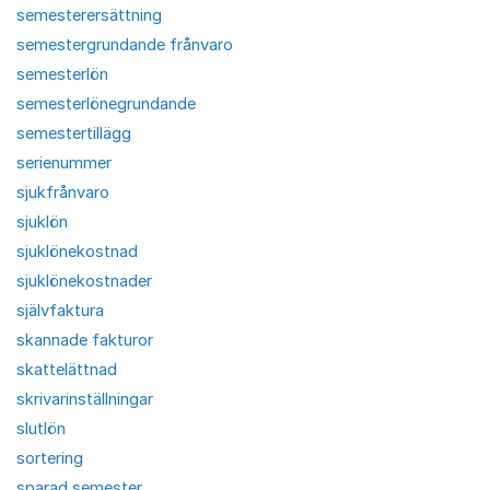
semesterersättning
semestergrundande frånvaro
semesterlön
semesterlönegrundande
semestertillägg
serienummer
sjukfrånvaro
sjuklön
sjuklönekostnad
sjuklönekostnader
självfaktura
skannade fakturor
skattelättnad
skrivarinställningar
slutlön
sortering
sparad semester