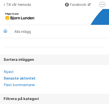
Hoppa till innehåll
Till vår hemsida
Facebook
Fler
LinkedIn
Lundify.com
Alla inlägg
Björnkoll – Blogg
Forum för Lundify
Alla inlägg
Sortera inläggen
Nyast
Senaste aktivitet
Flest kommentarer
Filtrera på kategori