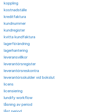
koppling
kostnadställe
kreditfaktura
kundnummer
kundregister
kvitta kundfaktura
lagerförändring
lagerhantering
leveransvillkor
leverantörsregister
leverantörsreskontra
leverantörsskulder vid bokslut
licens
licensiering
lundify workflow
låsning av period
låst period