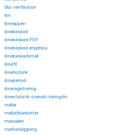
låst verifikation
lön
löneappen
lönebesked
lönebesked PDF
lönebesked engelska
lönebeskedsmall
lönefil
lönehistorik
löneperiod
löneregistrering
lönestatistik svenskt näringsliv
mallar
mallar/blanketter
manualen
markanläggning