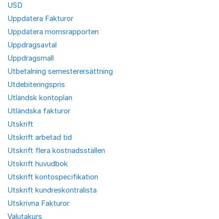
USD
Uppdatera Fakturor
Uppdatera momsrapporten
Uppdragsavtal
Uppdragsmall
Utbetalning semesterersättning
Utdebiteringspris
Utländsk kontoplan
Utländska fakturor
Utskrift
Utskrift arbetad tid
Utskrift flera kostnadsställen
Utskrift huvudbok
Utskrift kontospecifikation
Utskrift kundreskontralista
Utskrivna Fakturor
Valutakurs