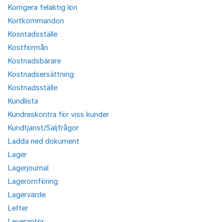
Korrigera felaktig lön
Kortkommandon
Kosntadsställe
Kostförmån
Kostnadsbärare
Kostnadsersättning
Kostnadsställe
Kundlista
Kundreskontra för viss kunder
Kundtjänst/Säljfrågor
Ladda ned dokument
Lager
Lagerjournal
Lageromföring
Lagervärde
Letter
Leverantör