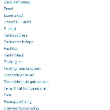
Enkel simulering
Excel
Expertskatt
Export BL SKatt
F-skatt
Fakturaadress
Fakturerat belopp
FastBas
Fasta tillägg
Felaktig lön
Felaktig momsrapport
Felmeddelande AGI
Felmeddelande gatuadress
Femsiffrigt kontonummer
Fora
Forarapportering
Frånvarorapportering