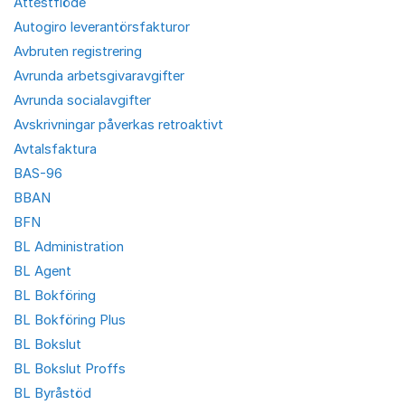
Attestflöde
Autogiro leverantörsfakturor
Avbruten registrering
Avrunda arbetsgivaravgifter
Avrunda socialavgifter
Avskrivningar påverkas retroaktivt
Avtalsfaktura
BAS-96
BBAN
BFN
BL Administration
BL Agent
BL Bokföring
BL Bokföring Plus
BL Bokslut
BL Bokslut Proffs
BL Byråstöd