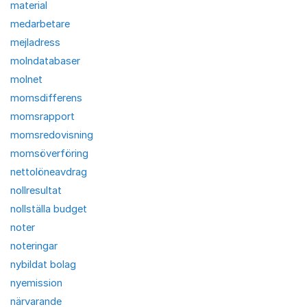
material
medarbetare
mejladress
molndatabaser
molnet
momsdifferens
momsrapport
momsredovisning
momsöverföring
nettolöneavdrag
nollresultat
nollställa budget
noter
noteringar
nybildat bolag
nyemission
närvarande