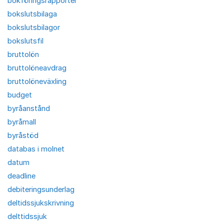
bokföringsrapporter
bokslutsbilaga
bokslutsbilagor
bokslutsfil
bruttolön
bruttolöneavdrag
bruttolöneväxling
budget
byråanstånd
byråmall
byråstöd
databas i molnet
datum
deadline
debiteringsunderlag
deltidssjukskrivning
delttidssjuk