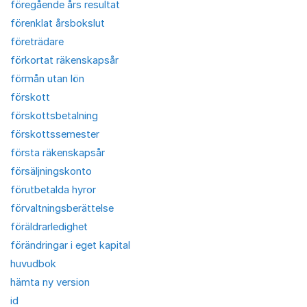
föregående års resultat
förenklat årsbokslut
företrädare
förkortat räkenskapsår
förmån utan lön
förskott
förskottsbetalning
förskottssemester
första räkenskapsår
försäljningskonto
förutbetalda hyror
förvaltningsberättelse
föräldrarledighet
förändringar i eget kapital
huvudbok
hämta ny version
id