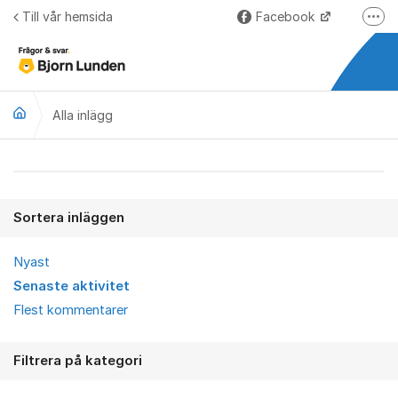
Hoppa till innehåll
Till vår hemsida
Facebook
Fler
LinkedIn
Lundify.com
Alla inlägg
Björnkoll – Blogg
Forum för Lundify
Alla inlägg
Sortera inläggen
Nyast
Senaste aktivitet
Flest kommentarer
Filtrera på kategori