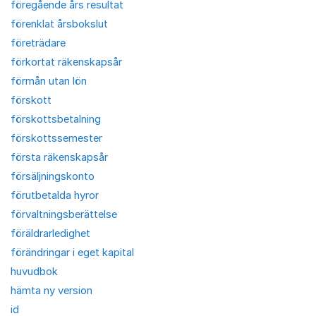
föregående års resultat
förenklat årsbokslut
företrädare
förkortat räkenskapsår
förmån utan lön
förskott
förskottsbetalning
förskottssemester
första räkenskapsår
försäljningskonto
förutbetalda hyror
förvaltningsberättelse
föräldrarledighet
förändringar i eget kapital
huvudbok
hämta ny version
id