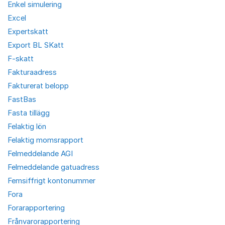
Enkel simulering
Excel
Expertskatt
Export BL SKatt
F-skatt
Fakturaadress
Fakturerat belopp
FastBas
Fasta tillägg
Felaktig lön
Felaktig momsrapport
Felmeddelande AGI
Felmeddelande gatuadress
Femsiffrigt kontonummer
Fora
Forarapportering
Frånvarorapportering