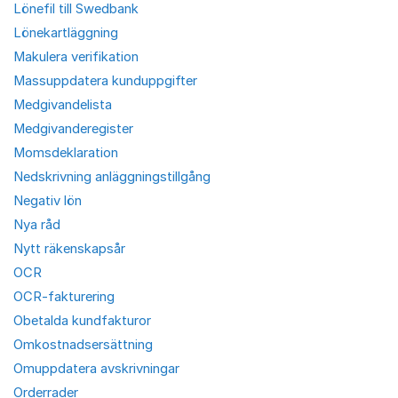
Lönefil till Swedbank
Lönekartläggning
Makulera verifikation
Massuppdatera kunduppgifter
Medgivandelista
Medgivanderegister
Momsdeklaration
Nedskrivning anläggningstillgång
Negativ lön
Nya råd
Nytt räkenskapsår
OCR
OCR-fakturering
Obetalda kundfakturor
Omkostnadsersättning
Omuppdatera avskrivningar
Orderrader