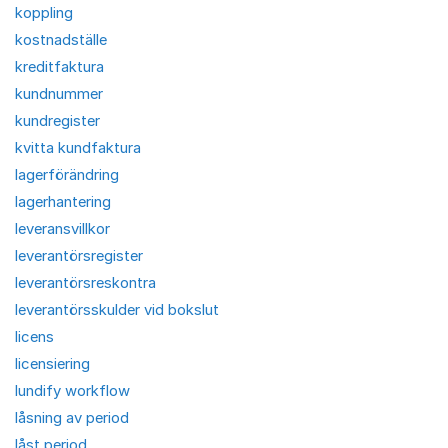
koppling
kostnadställe
kreditfaktura
kundnummer
kundregister
kvitta kundfaktura
lagerförändring
lagerhantering
leveransvillkor
leverantörsregister
leverantörsreskontra
leverantörsskulder vid bokslut
licens
licensiering
lundify workflow
låsning av period
låst period