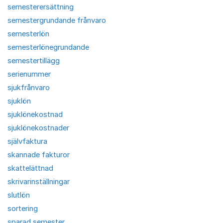
semesterersättning
semestergrundande frånvaro
semesterlön
semesterlönegrundande
semestertillägg
serienummer
sjukfrånvaro
sjuklön
sjuklönekostnad
sjuklönekostnader
självfaktura
skannade fakturor
skattelättnad
skrivarinställningar
slutlön
sortering
sparad semester