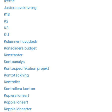
Izettle
Justera avskrivning
K13
K2
K3
KU
Kolumner huvudbok
Konsolidera budget
Konstanter
Kontoanalys
Kontospecifikation projekt
Kontotäckning
Kontroller
Kontrollera konton
Kopiera löneart
Koppla löneart
Koppla lönearter