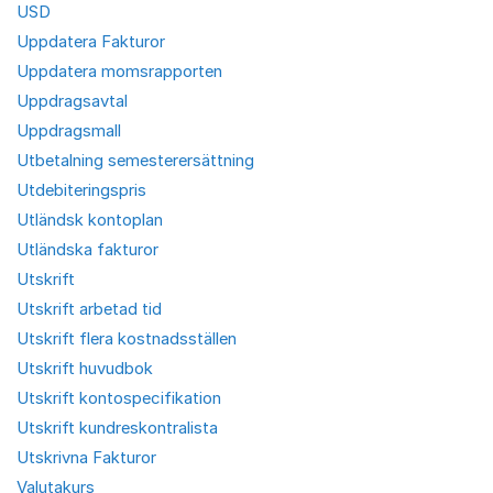
USD
Uppdatera Fakturor
Uppdatera momsrapporten
Uppdragsavtal
Uppdragsmall
Utbetalning semesterersättning
Utdebiteringspris
Utländsk kontoplan
Utländska fakturor
Utskrift
Utskrift arbetad tid
Utskrift flera kostnadsställen
Utskrift huvudbok
Utskrift kontospecifikation
Utskrift kundreskontralista
Utskrivna Fakturor
Valutakurs