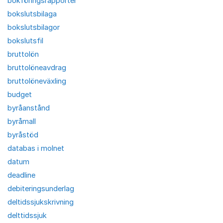
bokföringsrapporter
bokslutsbilaga
bokslutsbilagor
bokslutsfil
bruttolön
bruttolöneavdrag
bruttolöneväxling
budget
byråanstånd
byråmall
byråstöd
databas i molnet
datum
deadline
debiteringsunderlag
deltidssjukskrivning
delttidssjuk