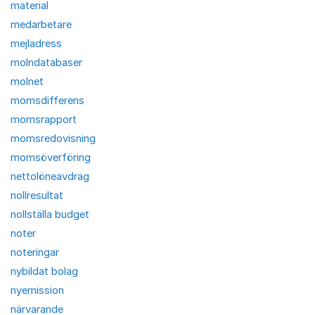
material
medarbetare
mejladress
molndatabaser
molnet
momsdifferens
momsrapport
momsredovisning
momsöverföring
nettolöneavdrag
nollresultat
nollställa budget
noter
noteringar
nybildat bolag
nyemission
närvarande