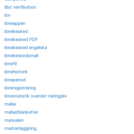
låst verifikation
lön
löneappen
lönebesked
lönebesked PDF
lönebesked engelska
lönebeskedsmall
lönefil
lönehistorik
löneperiod
löneregistrering
lönestatistik svenskt näringsliv
mallar
mallar/blanketter
manualen
markanläggning