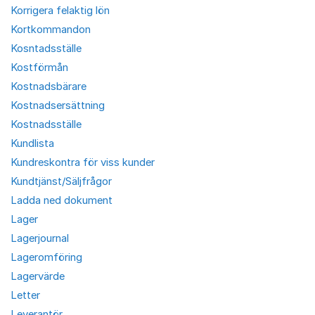
Korrigera felaktig lön
Kortkommandon
Kosntadsställe
Kostförmån
Kostnadsbärare
Kostnadsersättning
Kostnadsställe
Kundlista
Kundreskontra för viss kunder
Kundtjänst/Säljfrågor
Ladda ned dokument
Lager
Lagerjournal
Lageromföring
Lagervärde
Letter
Leverantör