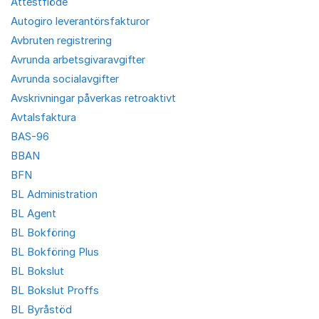
Attestflöde
Autogiro leverantörsfakturor
Avbruten registrering
Avrunda arbetsgivaravgifter
Avrunda socialavgifter
Avskrivningar påverkas retroaktivt
Avtalsfaktura
BAS-96
BBAN
BFN
BL Administration
BL Agent
BL Bokföring
BL Bokföring Plus
BL Bokslut
BL Bokslut Proffs
BL Byråstöd