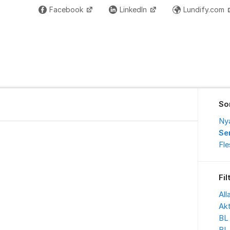
Facebook
LinkedIn
Lundify.com
So
Ny
Se
Fl
Fil
All
Akt
BL 