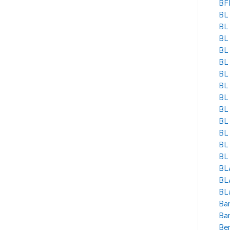
BF
BL 
BL
BL
BL 
BL
BL 
BL
BL 
BL
BL
BL 
BL
BL 
BL
BLA
BL
Ban
Ba
Be