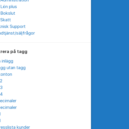
Administration
 Lön plus
 Bokslut
 Skatt
knisk Support
dtjänst/säljfrågor
trera på tagg
a inlägg
ägg utan tagg
konton
12
13
14
ecimaler
ecimaler
I
I
esslista kunder