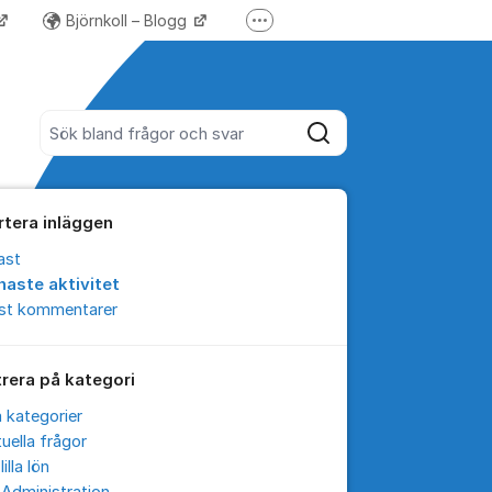
Björnkoll – Blogg
Fler supportlänkar
Forum för Lundify
Sök bland alla inlägg
Sök
rtera inläggen
ast
naste aktivitet
est kommentarer
trera på kategori
a kategorier
uella frågor
lilla lön