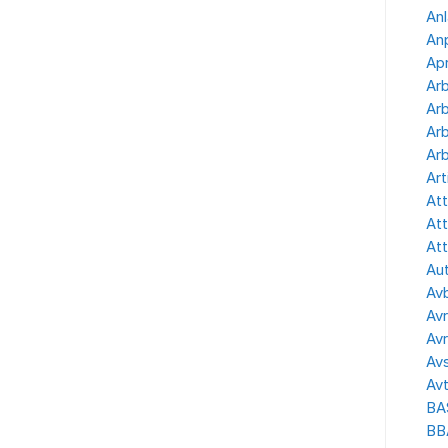
Anl
Anp
Apr
Ar
Arb
Arb
Arb
Art
Att
Att
Att
Aut
Avb
Avr
Avr
Avs
Avt
BA
BB