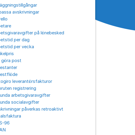
äggningstillgångar
assa avskrivningar
ello
betare
etsgivaravgifter på lönebesked
etstid per dag
etstid per vecka
ikelpris
 göra post
estanter
estflöde
ogiro leverantörsfakturor
ruten registrering
unda arbetsgivaravgifter
unda socialavgifter
krivningar påverkas retroaktivt
alsfaktura
S-96
AN