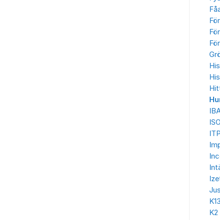
Få
Fö
För
För
Gr
His
His
Hit
Hu
IB
IS
ITP
Imp
In
Int
Ize
Jus
K1
K2