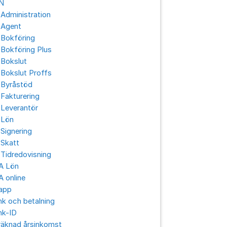
N
Administration
 Agent
 Bokföring
Bokföring Plus
 Bokslut
Bokslut Proffs
 Byråstöd
Fakturering
 Leverantör
 Lön
Signering
 Skatt
Tidredovisning
A Lön
 online
app
k och betalning
nk-ID
räknad årsinkomst