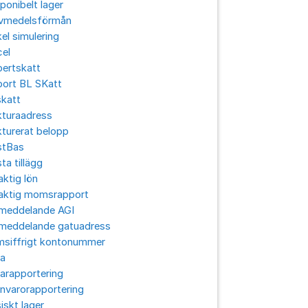
ponibelt lager
ivmedelsförmån
el simulering
cel
pertskatt
port BL SKatt
skatt
kturaadress
turerat belopp
stBas
ta tillägg
aktig lön
laktig momsrapport
lmeddelande AGI
lmeddelande gatuadress
msiffrigt kontonummer
ra
arapportering
nvarorapportering
iskt lager