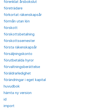
förenklat årsbokslut
företrädare
förkortat räkenskapsår
förmån utan lön
förskott
förskottsbetalning
förskottssemester
första räkenskapsår
försäljningskonto
förutbetalda hyror
förvaltningsberättelse
föräldrarledighet
förändringar i eget kapital
huvudbok
hämta ny version
id
import