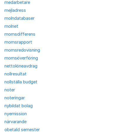
medarbetare
mejladress
molndatabaser
molnet
momsdifferens
momsrapport
momsredovisning
momsöverföring
nettolöneavdrag
nollresultat
nollställa budget
noter
noteringar
nybildat bolag
nyemission
närvarande
obetald semester