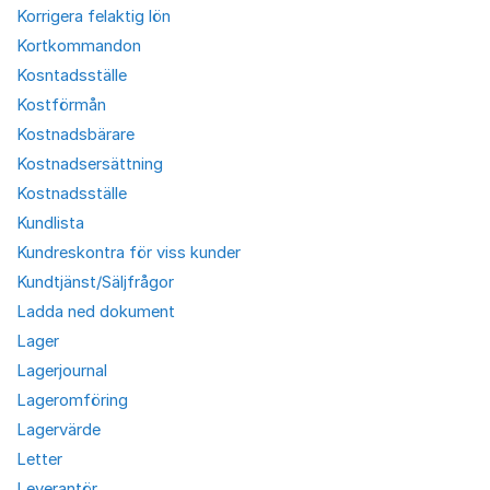
Korrigera felaktig lön
Kortkommandon
Kosntadsställe
Kostförmån
Kostnadsbärare
Kostnadsersättning
Kostnadsställe
Kundlista
Kundreskontra för viss kunder
Kundtjänst/Säljfrågor
Ladda ned dokument
Lager
Lagerjournal
Lageromföring
Lagervärde
Letter
Leverantör