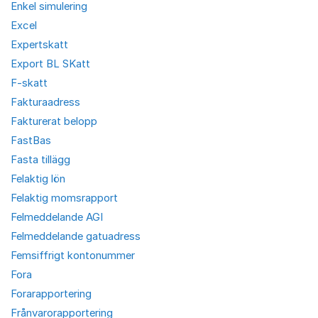
Enkel simulering
Excel
Expertskatt
Export BL SKatt
F-skatt
Fakturaadress
Fakturerat belopp
FastBas
Fasta tillägg
Felaktig lön
Felaktig momsrapport
Felmeddelande AGI
Felmeddelande gatuadress
Femsiffrigt kontonummer
Fora
Forarapportering
Frånvarorapportering