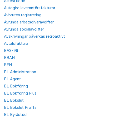
Attestflöde
Autogiro leverantörsfakturor
Avbruten registrering
Avrunda arbetsgivaravgifter
Avrunda socialavgifter
Avskrivningar påverkas retroaktivt
Avtalsfaktura
BAS-96
BBAN
BFN
BL Administration
BL Agent
BL Bokföring
BL Bokföring Plus
BL Bokslut
BL Bokslut Proffs
BL Byråstöd