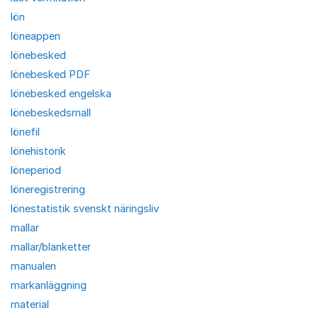
lön
löneappen
lönebesked
lönebesked PDF
lönebesked engelska
lönebeskedsmall
lönefil
lönehistorik
löneperiod
löneregistrering
lönestatistik svenskt näringsliv
mallar
mallar/blanketter
manualen
markanläggning
material