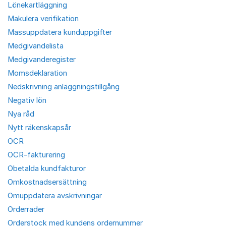
Lönekartläggning
Makulera verifikation
Massuppdatera kunduppgifter
Medgivandelista
Medgivanderegister
Momsdeklaration
Nedskrivning anläggningstillgång
Negativ lön
Nya råd
Nytt räkenskapsår
OCR
OCR-fakturering
Obetalda kundfakturor
Omkostnadsersättning
Omuppdatera avskrivningar
Orderrader
Orderstock med kundens ordernummer