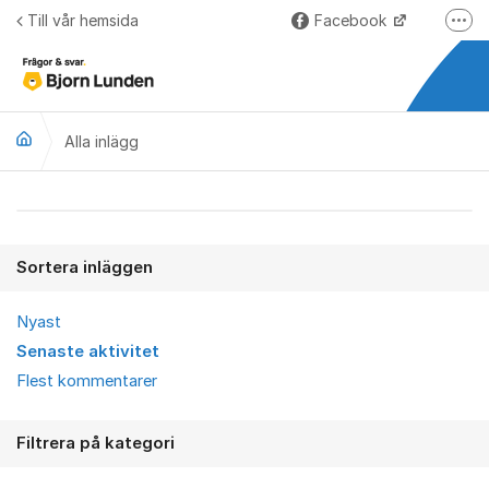
Hoppa till innehåll
Till vår hemsida
Facebook
Fler
LinkedIn
Lundify.com
Alla inlägg
Björnkoll – Blogg
Forum för Lundify
Alla inlägg
Sortera inläggen
Nyast
Senaste aktivitet
Flest kommentarer
Filtrera på kategori