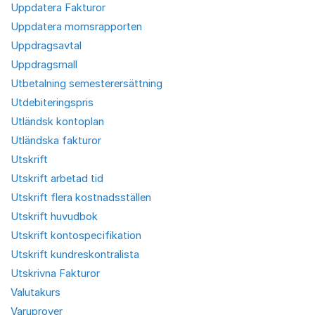
Uppdatera Fakturor
Uppdatera momsrapporten
Uppdragsavtal
Uppdragsmall
Utbetalning semesterersättning
Utdebiteringspris
Utländsk kontoplan
Utländska fakturor
Utskrift
Utskrift arbetad tid
Utskrift flera kostnadsställen
Utskrift huvudbok
Utskrift kontospecifikation
Utskrift kundreskontralista
Utskrivna Fakturor
Valutakurs
Varuprover