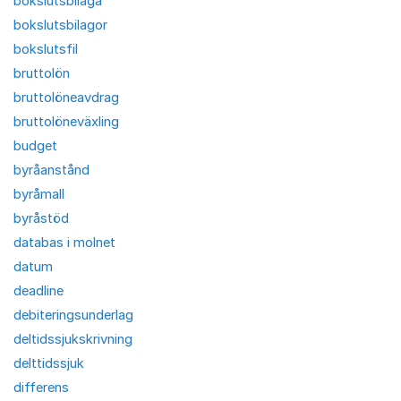
bokslutsbilaga
bokslutsbilagor
bokslutsfil
bruttolön
bruttolöneavdrag
bruttolöneväxling
budget
byråanstånd
byråmall
byråstöd
databas i molnet
datum
deadline
debiteringsunderlag
deltidssjukskrivning
delttidssjuk
differens