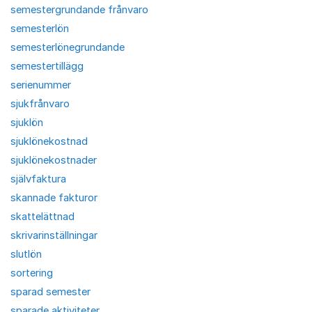
semestergrundande frånvaro
semesterlön
semesterlönegrundande
semestertillägg
serienummer
sjukfrånvaro
sjuklön
sjuklönekostnad
sjuklönekostnader
självfaktura
skannade fakturor
skattelättnad
skrivarinställningar
slutlön
sortering
sparad semester
sparade aktiviteter