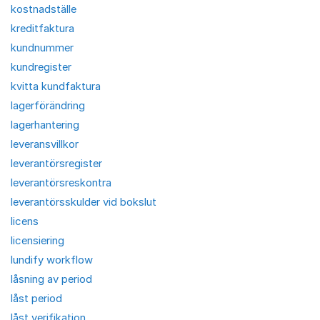
kostnadställe
kreditfaktura
kundnummer
kundregister
kvitta kundfaktura
lagerförändring
lagerhantering
leveransvillkor
leverantörsregister
leverantörsreskontra
leverantörsskulder vid bokslut
licens
licensiering
lundify workflow
låsning av period
låst period
låst verifikation