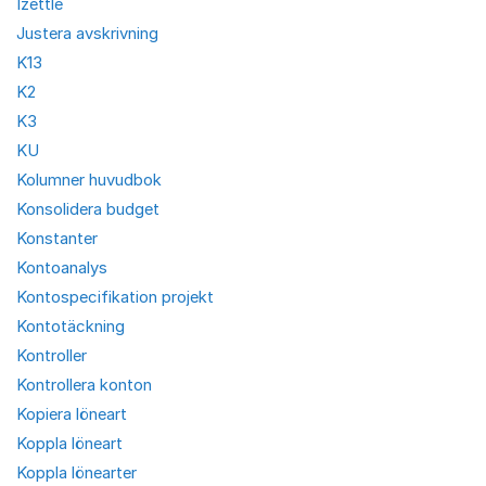
Izettle
Justera avskrivning
K13
K2
K3
KU
Kolumner huvudbok
Konsolidera budget
Konstanter
Kontoanalys
Kontospecifikation projekt
Kontotäckning
Kontroller
Kontrollera konton
Kopiera löneart
Koppla löneart
Koppla lönearter