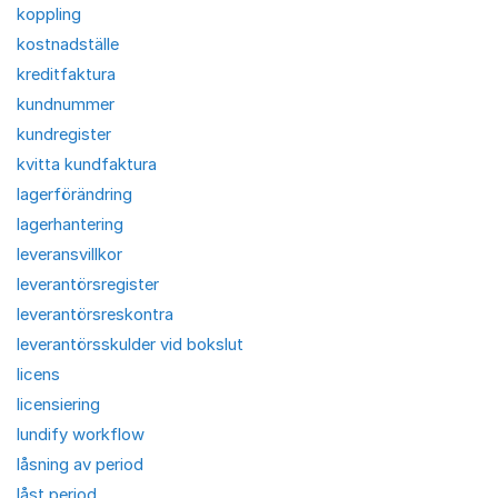
koppling
kostnadställe
kreditfaktura
kundnummer
kundregister
kvitta kundfaktura
lagerförändring
lagerhantering
leveransvillkor
leverantörsregister
leverantörsreskontra
leverantörsskulder vid bokslut
licens
licensiering
lundify workflow
låsning av period
låst period