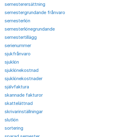
semesterersättning
semestergrundande frånvaro
semesterlön
semesterlönegrundande
semestertillägg
serienummer
sjukfrånvaro
sjuklön
sjuklönekostnad
sjuklönekostnader
självfaktura
skannade fakturor
skattelättnad
skrivarinställningar
slutlön
sortering
sparad semester