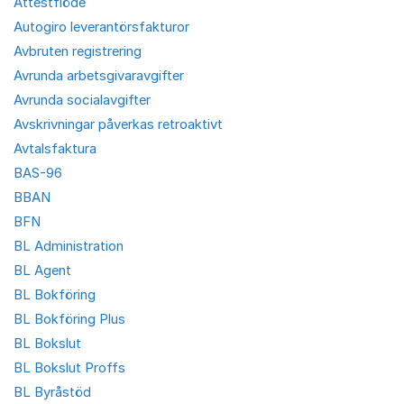
Attestflöde
Autogiro leverantörsfakturor
Avbruten registrering
Avrunda arbetsgivaravgifter
Avrunda socialavgifter
Avskrivningar påverkas retroaktivt
Avtalsfaktura
BAS-96
BBAN
BFN
BL Administration
BL Agent
BL Bokföring
BL Bokföring Plus
BL Bokslut
BL Bokslut Proffs
BL Byråstöd