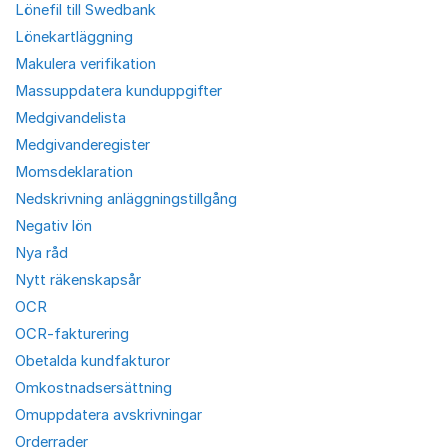
Lönefil till Swedbank
Lönekartläggning
Makulera verifikation
Massuppdatera kunduppgifter
Medgivandelista
Medgivanderegister
Momsdeklaration
Nedskrivning anläggningstillgång
Negativ lön
Nya råd
Nytt räkenskapsår
OCR
OCR-fakturering
Obetalda kundfakturor
Omkostnadsersättning
Omuppdatera avskrivningar
Orderrader