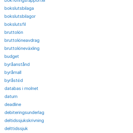
bokföringsrapporter
bokslutsbilaga
bokslutsbilagor
bokslutsfil
bruttolön
bruttolöneavdrag
bruttolöneväxling
budget
byråanstånd
byråmall
byråstöd
databas i molnet
datum
deadline
debiteringsunderlag
deltidssjukskrivning
delttidssjuk