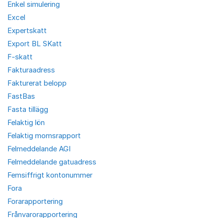
Enkel simulering
Excel
Expertskatt
Export BL SKatt
F-skatt
Fakturaadress
Fakturerat belopp
FastBas
Fasta tillägg
Felaktig lön
Felaktig momsrapport
Felmeddelande AGI
Felmeddelande gatuadress
Femsiffrigt kontonummer
Fora
Forarapportering
Frånvarorapportering