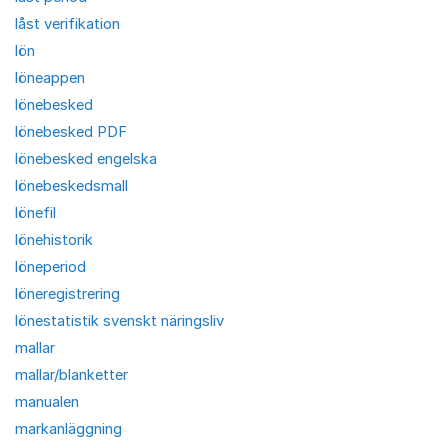
låst verifikation
lön
löneappen
lönebesked
lönebesked PDF
lönebesked engelska
lönebeskedsmall
lönefil
lönehistorik
löneperiod
löneregistrering
lönestatistik svenskt näringsliv
mallar
mallar/blanketter
manualen
markanläggning