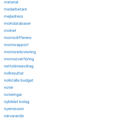
material
medarbetare
mejladress
molndatabaser
molnet
momsdifferens
momsrapport
momsredovisning
momsöverföring
nettolöneavdrag
nollresultat
nollställa budget
noter
noteringar
nybildat bolag
nyemission
närvarande