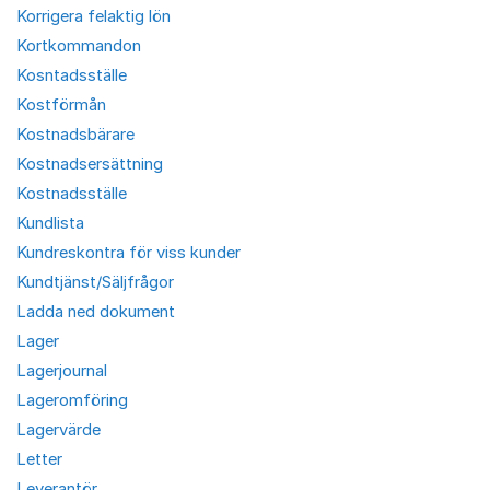
Korrigera felaktig lön
Kortkommandon
Kosntadsställe
Kostförmån
Kostnadsbärare
Kostnadsersättning
Kostnadsställe
Kundlista
Kundreskontra för viss kunder
Kundtjänst/Säljfrågor
Ladda ned dokument
Lager
Lagerjournal
Lageromföring
Lagervärde
Letter
Leverantör