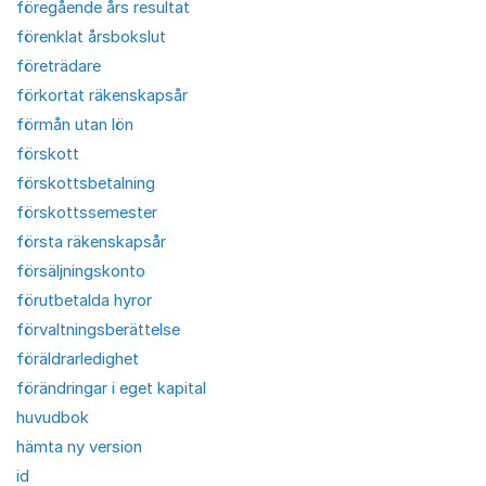
föregående års resultat
förenklat årsbokslut
företrädare
förkortat räkenskapsår
förmån utan lön
förskott
förskottsbetalning
förskottssemester
första räkenskapsår
försäljningskonto
förutbetalda hyror
förvaltningsberättelse
föräldrarledighet
förändringar i eget kapital
huvudbok
hämta ny version
id