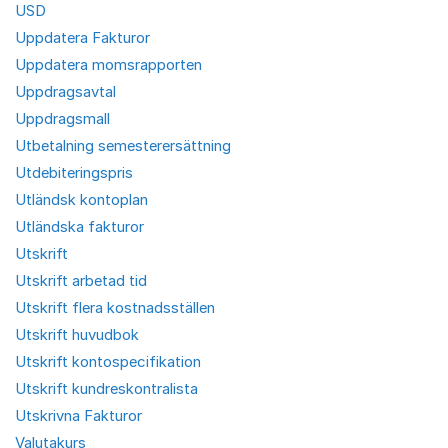
USD
Uppdatera Fakturor
Uppdatera momsrapporten
Uppdragsavtal
Uppdragsmall
Utbetalning semesterersättning
Utdebiteringspris
Utländsk kontoplan
Utländska fakturor
Utskrift
Utskrift arbetad tid
Utskrift flera kostnadsställen
Utskrift huvudbok
Utskrift kontospecifikation
Utskrift kundreskontralista
Utskrivna Fakturor
Valutakurs