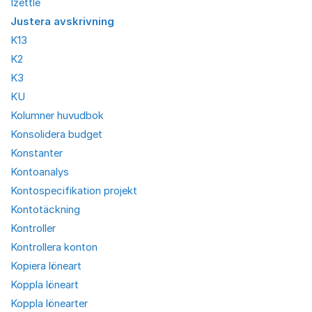
Izettle
Justera avskrivning
K13
K2
K3
KU
Kolumner huvudbok
Konsolidera budget
Konstanter
Kontoanalys
Kontospecifikation projekt
Kontotäckning
Kontroller
Kontrollera konton
Kopiera löneart
Koppla löneart
Koppla lönearter