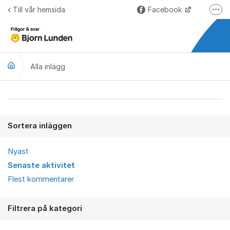
Hoppa till innehåll
Till vår hemsida
Facebook
Fler
LinkedIn
Lundify.com
Alla inlägg
Björnkoll – Blogg
Forum för Lundify
Alla inlägg
Sortera inläggen
Nyast
Senaste aktivitet
Flest kommentarer
Filtrera på kategori