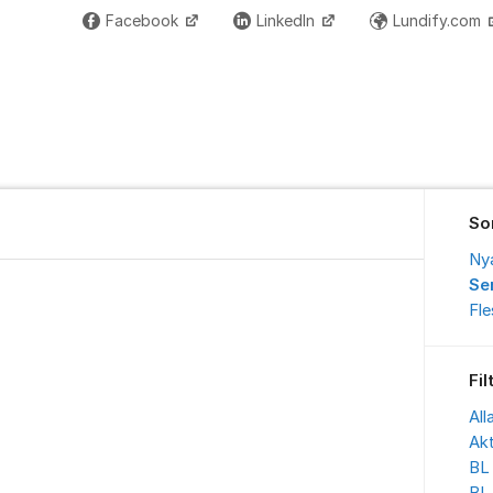
Facebook
LinkedIn
Lundify.com
So
Ny
Se
Fl
Fil
All
Akt
BL 