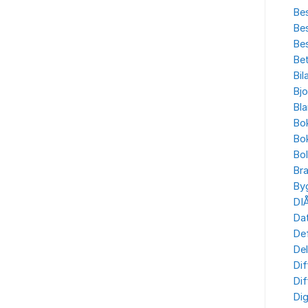
Bes
Bes
Bes
Bet
Bil
Bjo
Bla
Bo
Bo
Bo
Br
By
DI
Dat
Def
Del
Dif
Dif
Dig