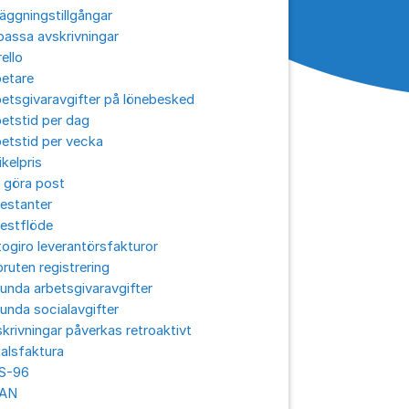
äggningstillgångar
assa avskrivningar
ello
betare
etsgivaravgifter på lönebesked
etstid per dag
etstid per vecka
ikelpris
 göra post
estanter
estflöde
ogiro leverantörsfakturor
ruten registrering
unda arbetsgivaravgifter
unda socialavgifter
krivningar påverkas retroaktivt
alsfaktura
S-96
AN