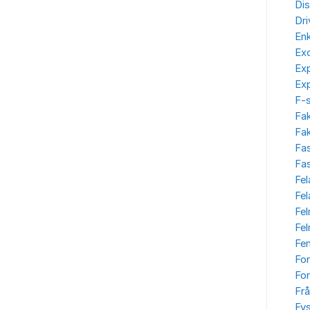
Dis
Dr
Enk
Ex
Ex
Ex
F-
Fa
Fak
Fa
Fas
Fel
Fe
Fe
Fe
Fe
Fo
For
Frå
Fys