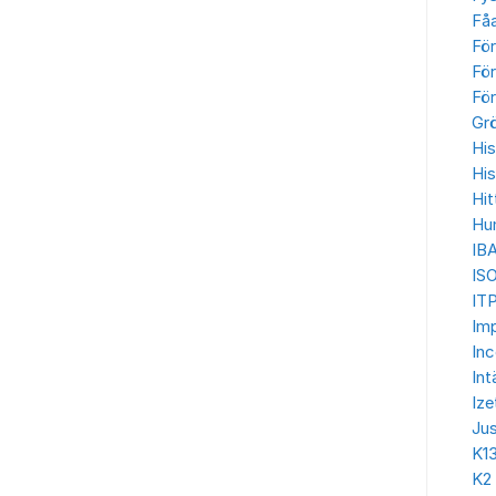
Få
Fö
För
För
Gr
His
His
Hit
Hu
IB
IS
ITP
Imp
In
Int
Ize
Jus
K1
K2