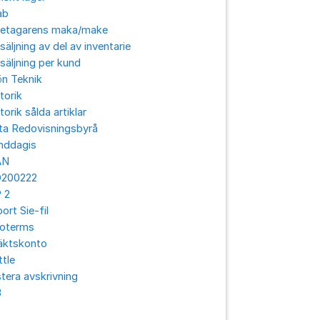
ab
retagarens maka/make
säljning av del av inventarie
säljning per kund
ön Teknik
torik
torik sålda artiklar
ta Redovisningsbyrå
nddagis
AN
O200222
 2
ort Sie-fil
coterms
äktskonto
ttle
tera avskrivning
3