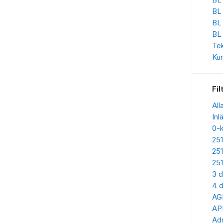
BL 
BL
BL
BL
Te
Kun
Fil
All
Inl
0-
25
25
25
3 d
4 d
AG
AP
Adr