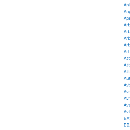
Anl
Anp
Apr
Ar
Arb
Arb
Arb
Art
Att
Att
Att
Aut
Avb
Avr
Avr
Avs
Avt
BA
BB