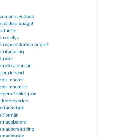
lumner huvudbok
solidera budget
nstanter
ntoanalys
tospecifikation projekt
ntotäckning
troller
trollera konton
iera löneart
pla löneart
pla lönearter
rigera felaktig lön
rtkommandon
ntadsställe
stförmån
stnadsbärare
stnadsersättning
tnadsställe