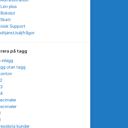
Administration
 Lön plus
 Bokslut
 Skatt
knisk Support
dtjänst/säljfrågor
trera på tagg
a inlägg
ägg utan tagg
konton
12
13
14
ecimaler
ecimaler
I
I
esslista kunder