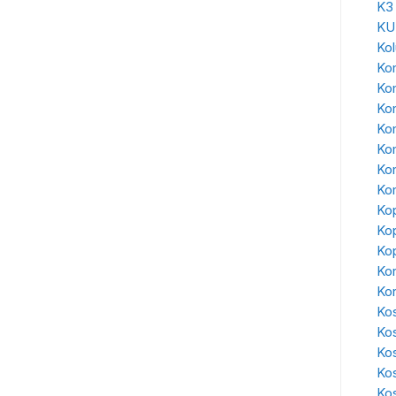
K3
KU
Ko
Kon
Ko
Ko
Kon
Ko
Kon
Kon
Kop
Kop
Kop
Kor
Ko
Kos
Ko
Ko
Ko
Kos