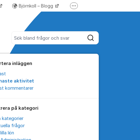
Björnkoll – Blogg
Fler supportlänkar
Forum för Lundify
Sök bland alla inlägg
Sök
rtera inläggen
ast
naste aktivitet
est kommentarer
trera på kategori
a kategorier
uella frågor
lilla lön