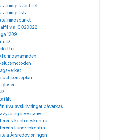
tällningskvantitet
tällningslista
tällningspunkt
alfil via ISO20022
aga 1209
rn ID
nketter
kföringsnämnden
kslutsmetoden
lagsverket
anschkontoplan
gglösen
ÅR
afält
initiva avskrivningar påverkas
avyttring inventarier
ferens kontoreskontra
ferens kundreskontra
itala Årsredovisningen