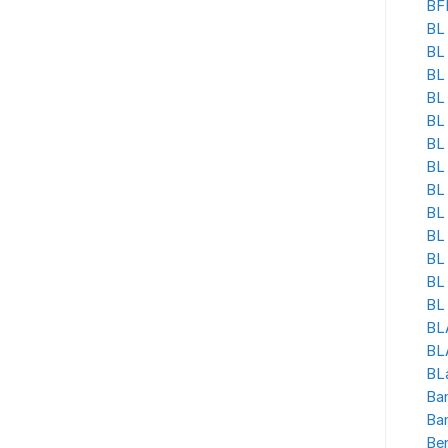
BF
BL 
BL
BL
BL 
BL
BL 
BL
BL 
BL
BL
BL 
BL
BL 
BL
BLA
BL
Ban
Ba
Be