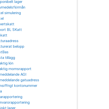
ponibelt lager
ivmedelsförmån
el simulering
cel
pertskatt
port BL SKatt
skatt
kturaadress
turerat belopp
stBas
ta tillägg
aktig lön
laktig momsrapport
lmeddelande AGI
lmeddelande gatuadress
msiffrigt kontonummer
ra
arapportering
nvarorapportering
iskt lager