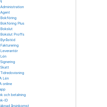
N
Administration
 Agent
 Bokföring
Bokföring Plus
 Bokslut
Bokslut Proffs
 Byråstöd
Fakturering
 Leverantör
 Lön
Signering
 Skatt
Tidredovisning
A Lön
 online
app
k och betalning
nk-ID
räknad årsinkomst