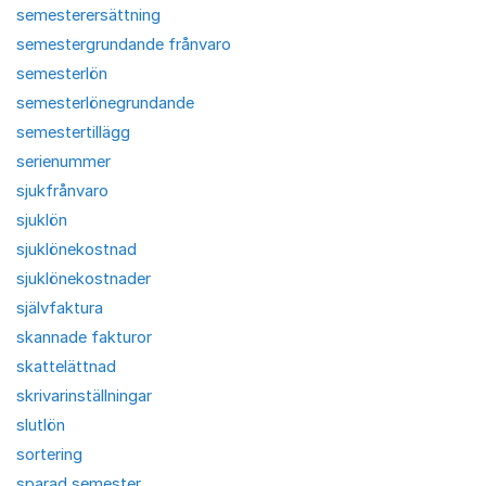
semesterersättning
semestergrundande frånvaro
semesterlön
semesterlönegrundande
semestertillägg
serienummer
sjukfrånvaro
sjuklön
sjuklönekostnad
sjuklönekostnader
självfaktura
skannade fakturor
skattelättnad
skrivarinställningar
slutlön
sortering
sparad semester