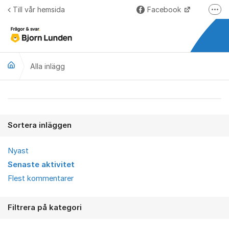
Hoppa till innehåll
Till vår hemsida
Facebook
Fler
LinkedIn
Lundify.com
Alla inlägg
Björnkoll – Blogg
Forum för Lundify
Alla inlägg
Sortera inläggen
Nyast
Senaste aktivitet
Flest kommentarer
Filtrera på kategori