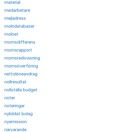
material
medarbetare
mejladress
molndatabaser
molnet
momsdifferens
momsrapport
momsredovisning
momsöverföring
nettolöneavdrag
nollresultat
nollställa budget
noter
noteringar
nybildat bolag
nyemission
närvarande