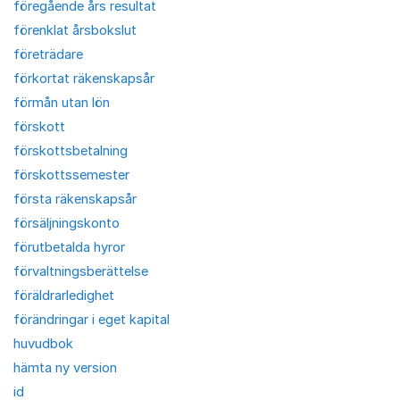
föregående års resultat
förenklat årsbokslut
företrädare
förkortat räkenskapsår
förmån utan lön
förskott
förskottsbetalning
förskottssemester
första räkenskapsår
försäljningskonto
förutbetalda hyror
förvaltningsberättelse
föräldrarledighet
förändringar i eget kapital
huvudbok
hämta ny version
id