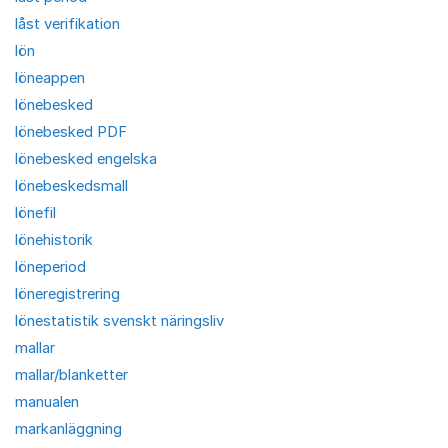
låst verifikation
lön
löneappen
lönebesked
lönebesked PDF
lönebesked engelska
lönebeskedsmall
lönefil
lönehistorik
löneperiod
löneregistrering
lönestatistik svenskt näringsliv
mallar
mallar/blanketter
manualen
markanläggning