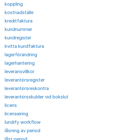
koppling
kostnadställe
kreditfaktura
kundnummer
kundregister
kvitta kundfaktura
lagerförändring
lagerhantering
leveransvillkor
leverantörsregister
leverantörsreskontra
leverantörsskulder vid bokslut
licens
licensiering
lundify workflow
låsning av period
låst period