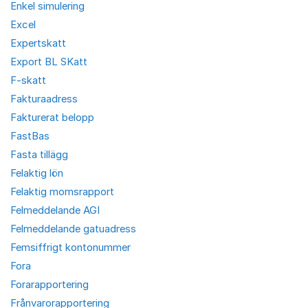
Enkel simulering
Excel
Expertskatt
Export BL SKatt
F-skatt
Fakturaadress
Fakturerat belopp
FastBas
Fasta tillägg
Felaktig lön
Felaktig momsrapport
Felmeddelande AGI
Felmeddelande gatuadress
Femsiffrigt kontonummer
Fora
Forarapportering
Frånvarorapportering