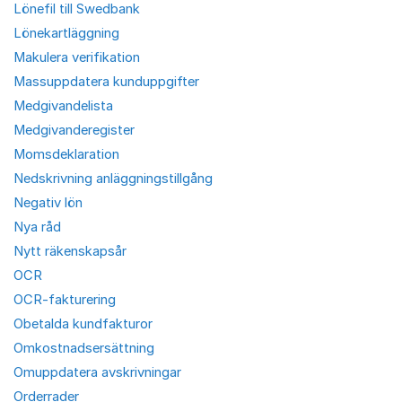
Lönefil till Swedbank
Lönekartläggning
Makulera verifikation
Massuppdatera kunduppgifter
Medgivandelista
Medgivanderegister
Momsdeklaration
Nedskrivning anläggningstillgång
Negativ lön
Nya råd
Nytt räkenskapsår
OCR
OCR-fakturering
Obetalda kundfakturor
Omkostnadsersättning
Omuppdatera avskrivningar
Orderrader