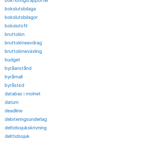
bokföringsrapporter
bokslutsbilaga
bokslutsbilagor
bokslutsfil
bruttolön
bruttolöneavdrag
bruttolöneväxling
budget
byråanstånd
byråmall
byråstöd
databas i molnet
datum
deadline
debiteringsunderlag
deltidssjukskrivning
delttidssjuk