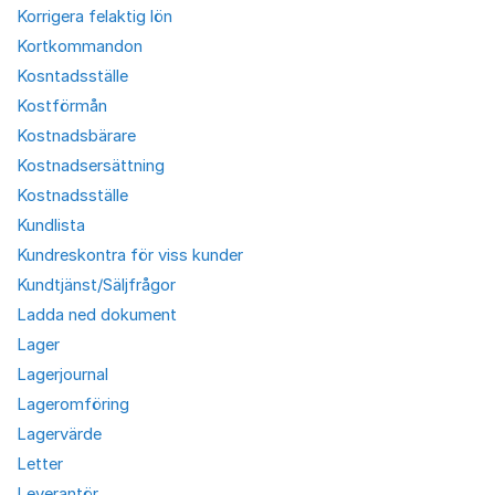
Korrigera felaktig lön
Kortkommandon
Kosntadsställe
Kostförmån
Kostnadsbärare
Kostnadsersättning
Kostnadsställe
Kundlista
Kundreskontra för viss kunder
Kundtjänst/Säljfrågor
Ladda ned dokument
Lager
Lagerjournal
Lageromföring
Lagervärde
Letter
Leverantör