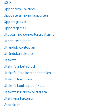
USD
Uppdatera Fakturor
Uppdatera momsrapporten
Uppdragsavtal
Uppdragsmall
Utbetalning semesterersättning
Utdebiteringspris
Utländsk kontoplan
Utländska fakturor
Utskrift
Utskrift arbetad tid
Utskrift flera kostnadsställen
Utskrift huvudbok
Utskrift kontospecifikation
Utskrift kundreskontralista
Utskrivna Fakturor
Valutakurs