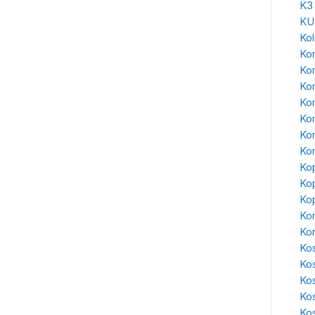
K3
KU
Ko
Kon
Ko
Ko
Kon
Ko
Kon
Kon
Kop
Kop
Kop
Kor
Ko
Kos
Ko
Ko
Ko
Kos