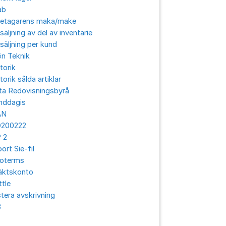
ab
retagarens maka/make
säljning av del av inventarie
säljning per kund
ön Teknik
torik
torik sålda artiklar
ta Redovisningsbyrå
nddagis
AN
O200222
 2
ort Sie-fil
coterms
äktskonto
ttle
tera avskrivning
3