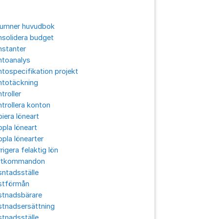
lumner huvudbok
solidera budget
nstanter
ntoanalys
tospecifikation projekt
ntotäckning
troller
trollera konton
iera löneart
pla löneart
pla lönearter
rigera felaktig lön
rtkommandon
ntadsställe
stförmån
stnadsbärare
stnadsersättning
tnadsställe