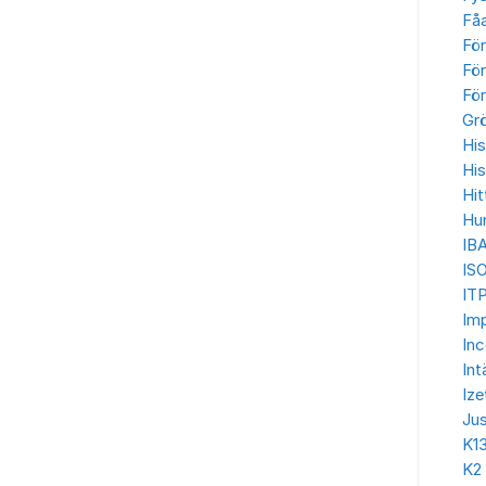
Få
Fö
För
För
Gr
His
His
Hit
Hu
IB
IS
ITP
Imp
In
Int
Ize
Jus
K1
K2