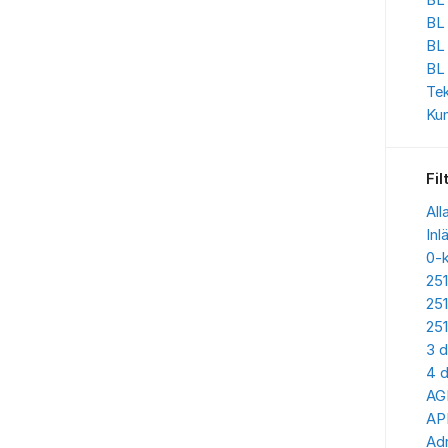
BL 
BL
BL
BL
Te
Kun
Fil
All
Inl
0-
25
25
25
3 d
4 d
AG
AP
Adr