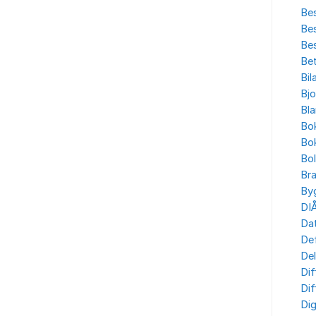
Bes
Bes
Bes
Bet
Bil
Bjo
Bla
Bo
Bo
Bo
Br
By
DI
Dat
Def
Del
Dif
Dif
Dig