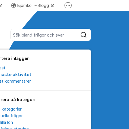
Björnkoll – Blogg
Fler supportlänkar
Forum för Lundify
Sök bland alla inlägg
Sök
rtera inläggen
ast
naste aktivitet
est kommentarer
trera på kategori
a kategorier
uella frågor
lilla lön