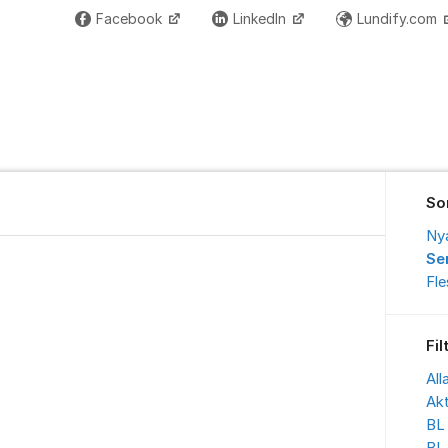
Facebook
LinkedIn
Lundify.com
So
Ny
Se
Fl
Fil
All
Akt
BL 