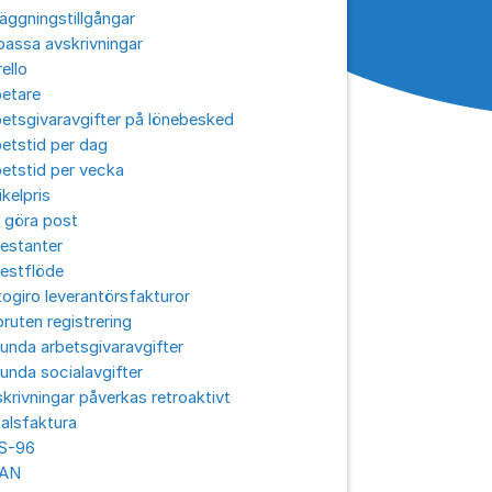
äggningstillgångar
assa avskrivningar
ello
betare
etsgivaravgifter på lönebesked
etstid per dag
etstid per vecka
ikelpris
 göra post
estanter
estflöde
ogiro leverantörsfakturor
ruten registrering
unda arbetsgivaravgifter
unda socialavgifter
krivningar påverkas retroaktivt
alsfaktura
S-96
AN