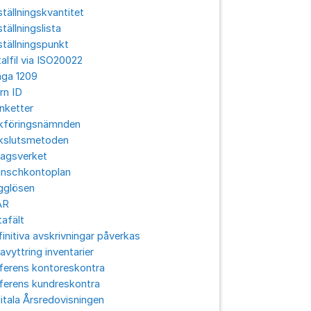
tällningskvantitet
tällningslista
tällningspunkt
alfil via ISO20022
aga 1209
rn ID
nketter
kföringsnämnden
kslutsmetoden
lagsverket
anschkontoplan
gglösen
ÅR
afält
initiva avskrivningar påverkas
avyttring inventarier
ferens kontoreskontra
ferens kundreskontra
itala Årsredovisningen