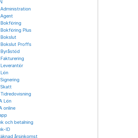
N
Administration
 Agent
 Bokföring
Bokföring Plus
 Bokslut
Bokslut Proffs
 Byråstöd
Fakturering
 Leverantör
 Lön
Signering
 Skatt
Tidredovisning
A Lön
 online
app
k och betalning
nk-ID
räknad årsinkomst