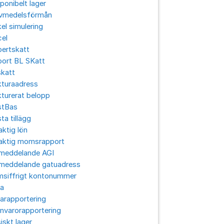
ponibelt lager
ivmedelsförmån
el simulering
cel
pertskatt
port BL SKatt
skatt
kturaadress
turerat belopp
stBas
ta tillägg
aktig lön
laktig momsrapport
lmeddelande AGI
lmeddelande gatuadress
msiffrigt kontonummer
ra
arapportering
nvarorapportering
iskt lager