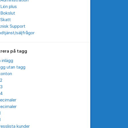
Administration
 Lön plus
 Bokslut
 Skatt
knisk Support
dtjänst/säljfrågor
trera på tagg
a inlägg
ägg utan tagg
konton
12
13
14
ecimaler
ecimaler
I
I
esslista kunder