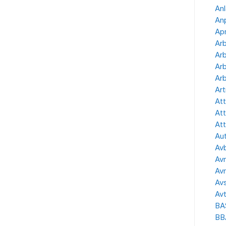
Anl
Anp
Apr
Ar
Arb
Arb
Arb
Art
Att
Att
Att
Aut
Avb
Avr
Avr
Avs
Avt
BA
BB