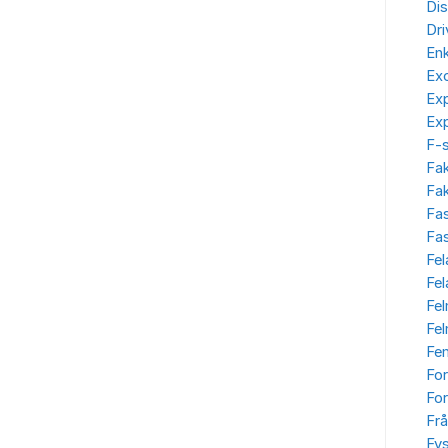
Dis
Dr
Enk
Ex
Ex
Ex
F-
Fa
Fak
Fa
Fas
Fel
Fe
Fe
Fe
Fe
Fo
For
Frå
Fys