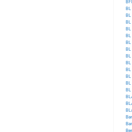
BF
BL 
BL
BL
BL 
BL
BL 
BL
BL 
BL
BL
BL 
BL
BL 
BL
BLA
BL
Ban
Ba
Be