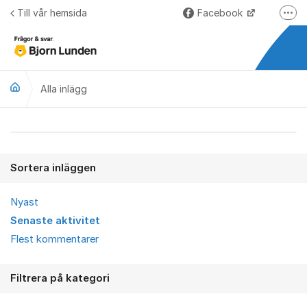
Hoppa till innehåll
Till vår hemsida
Facebook
Fler
LinkedIn
Lundify.com
Alla inlägg
Björnkoll – Blogg
Forum för Lundify
Alla inlägg
Sortera inläggen
Nyast
Senaste aktivitet
Flest kommentarer
Filtrera på kategori