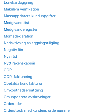
Lönekartläggning
Makulera verifikation
Massuppdatera kunduppgifter
Medgivandelista
Medgivanderegister
Momsdeklaration
Nedskrivning anläggningstillgång
Negativ lön
Nya råd
Nytt räkenskapsår
OCR
OCR-fakturering
Obetalda kundfakturor
Omkostnadsersättning
Omuppdatera avskrivningar
Orderrader
Orderstock med kundens ordernummer