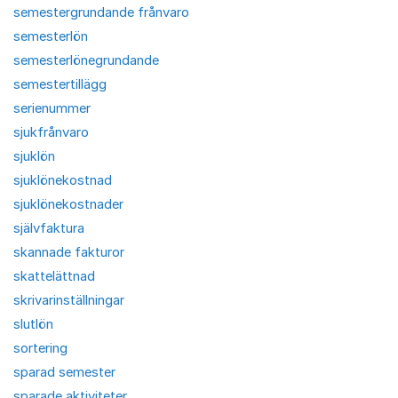
semestergrundande frånvaro
semesterlön
semesterlönegrundande
semestertillägg
serienummer
sjukfrånvaro
sjuklön
sjuklönekostnad
sjuklönekostnader
självfaktura
skannade fakturor
skattelättnad
skrivarinställningar
slutlön
sortering
sparad semester
sparade aktiviteter