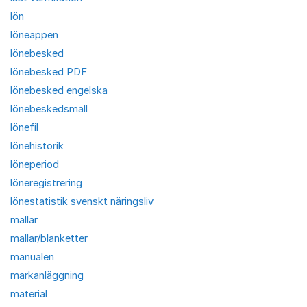
lön
löneappen
lönebesked
lönebesked PDF
lönebesked engelska
lönebeskedsmall
lönefil
lönehistorik
löneperiod
löneregistrering
lönestatistik svenskt näringsliv
mallar
mallar/blanketter
manualen
markanläggning
material