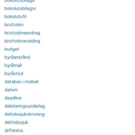
bokslutsbilaga
bokslutsbilagor
bokslutsfil
bruttolön
bruttolöneavdrag
bruttolöneväxling
budget
byråanstånd
byråmall
byråstöd
databas i molnet
datum
deadline
debiteringsunderlag
deltidssjukskrivning
delttidssjuk
differens