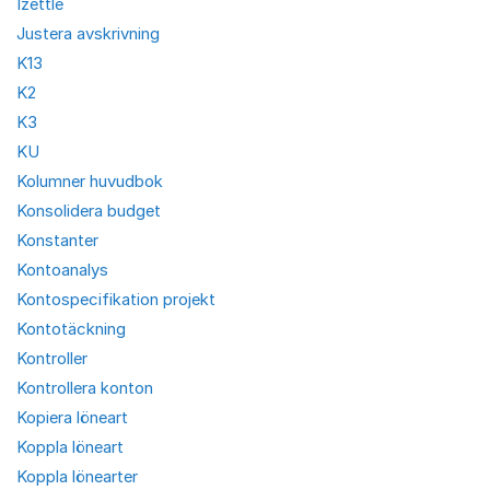
Izettle
Justera avskrivning
K13
K2
K3
KU
Kolumner huvudbok
Konsolidera budget
Konstanter
Kontoanalys
Kontospecifikation projekt
Kontotäckning
Kontroller
Kontrollera konton
Kopiera löneart
Koppla löneart
Koppla lönearter