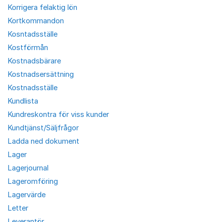
Korrigera felaktig lön
Kortkommandon
Kosntadsställe
Kostförmån
Kostnadsbärare
Kostnadsersättning
Kostnadsställe
Kundlista
Kundreskontra för viss kunder
Kundtjänst/Säljfrågor
Ladda ned dokument
Lager
Lagerjournal
Lageromföring
Lagervärde
Letter
Leverantör