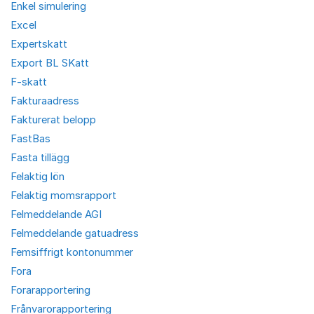
Enkel simulering
Excel
Expertskatt
Export BL SKatt
F-skatt
Fakturaadress
Fakturerat belopp
FastBas
Fasta tillägg
Felaktig lön
Felaktig momsrapport
Felmeddelande AGI
Felmeddelande gatuadress
Femsiffrigt kontonummer
Fora
Forarapportering
Frånvarorapportering