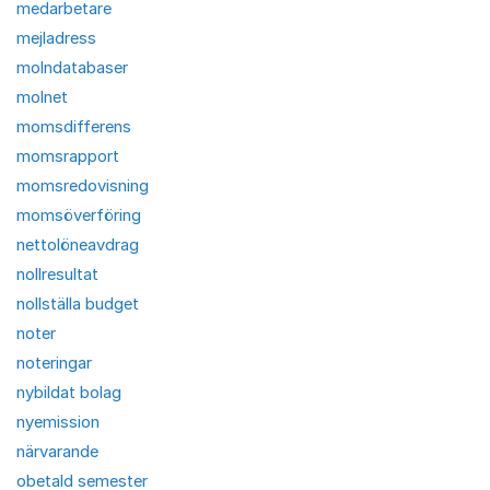
medarbetare
mejladress
molndatabaser
molnet
momsdifferens
momsrapport
momsredovisning
momsöverföring
nettolöneavdrag
nollresultat
nollställa budget
noter
noteringar
nybildat bolag
nyemission
närvarande
obetald semester