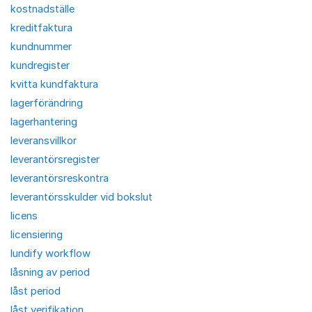
kostnadställe
kreditfaktura
kundnummer
kundregister
kvitta kundfaktura
lagerförändring
lagerhantering
leveransvillkor
leverantörsregister
leverantörsreskontra
leverantörsskulder vid bokslut
licens
licensiering
lundify workflow
låsning av period
låst period
låst verifikation