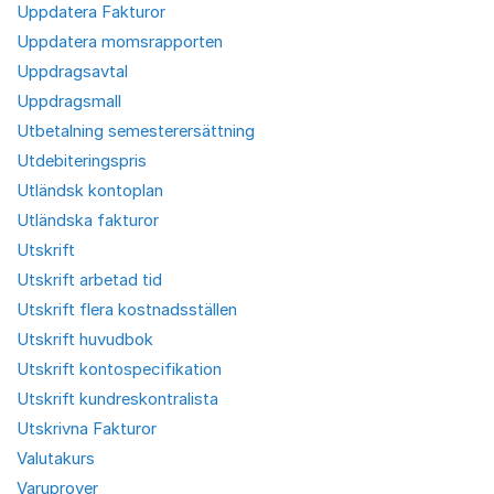
Uppdatera Fakturor
Uppdatera momsrapporten
Uppdragsavtal
Uppdragsmall
Utbetalning semesterersättning
Utdebiteringspris
Utländsk kontoplan
Utländska fakturor
Utskrift
Utskrift arbetad tid
Utskrift flera kostnadsställen
Utskrift huvudbok
Utskrift kontospecifikation
Utskrift kundreskontralista
Utskrivna Fakturor
Valutakurs
Varuprover