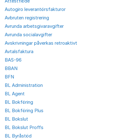
Attestflöde
Autogiro leverantörsfakturor
Avbruten registrering
Avrunda arbetsgivaravgifter
Avrunda socialavgifter
Avskrivningar påverkas retroaktivt
Avtalsfaktura
BAS-96
BBAN
BFN
BL Administration
BL Agent
BL Bokföring
BL Bokföring Plus
BL Bokslut
BL Bokslut Proffs
BL Byråstöd