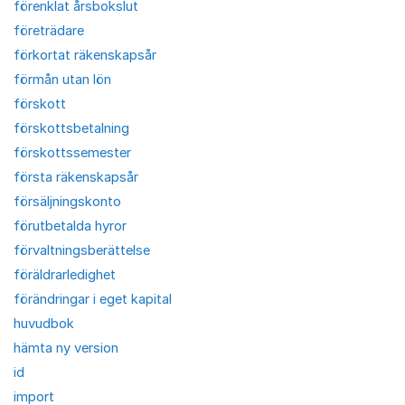
förenklat årsbokslut
företrädare
förkortat räkenskapsår
förmån utan lön
förskott
förskottsbetalning
förskottssemester
första räkenskapsår
försäljningskonto
förutbetalda hyror
förvaltningsberättelse
föräldrarledighet
förändringar i eget kapital
huvudbok
hämta ny version
id
import