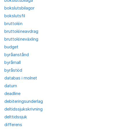
bokslutsbilaga
bokslutsbilagor
bokslutsfil
bruttolön
bruttolöneavdrag
bruttolöneväxling
budget
byråanstånd
byråmall
byråstöd
databas i molnet
datum
deadline
debiteringsunderlag
deltidssjukskrivning
delttidssjuk
differens