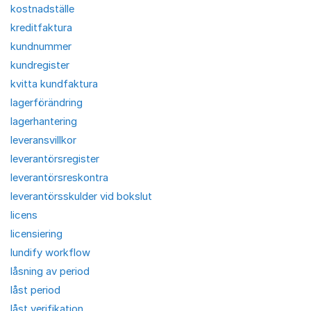
kostnadställe
kreditfaktura
kundnummer
kundregister
kvitta kundfaktura
lagerförändring
lagerhantering
leveransvillkor
leverantörsregister
leverantörsreskontra
leverantörsskulder vid bokslut
licens
licensiering
lundify workflow
låsning av period
låst period
låst verifikation