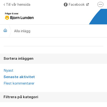
Hoppa till innehåll
Till vår hemsida
Facebook
Fler
LinkedIn
Lundify.com
Alla inlägg
Björnkoll – Blogg
Forum för Lundify
Alla inlägg
Sortera inläggen
Nyast
Senaste aktivitet
Flest kommentarer
Filtrera på kategori