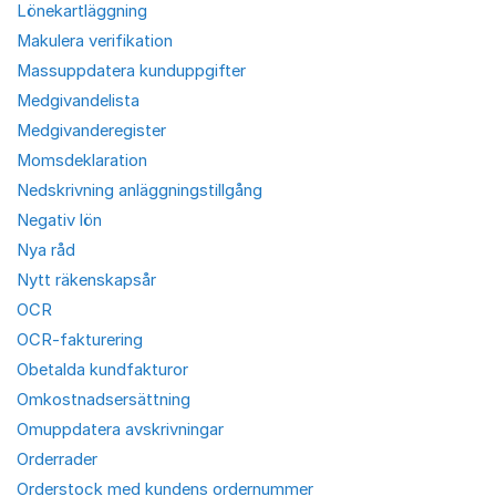
Lönekartläggning
Makulera verifikation
Massuppdatera kunduppgifter
Medgivandelista
Medgivanderegister
Momsdeklaration
Nedskrivning anläggningstillgång
Negativ lön
Nya råd
Nytt räkenskapsår
OCR
OCR-fakturering
Obetalda kundfakturor
Omkostnadsersättning
Omuppdatera avskrivningar
Orderrader
Orderstock med kundens ordernummer