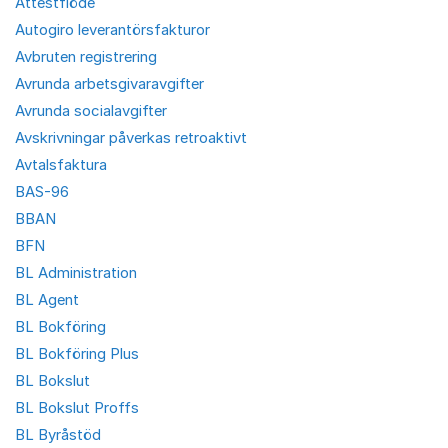
Attestflöde
Autogiro leverantörsfakturor
Avbruten registrering
Avrunda arbetsgivaravgifter
Avrunda socialavgifter
Avskrivningar påverkas retroaktivt
Avtalsfaktura
BAS-96
BBAN
BFN
BL Administration
BL Agent
BL Bokföring
BL Bokföring Plus
BL Bokslut
BL Bokslut Proffs
BL Byråstöd