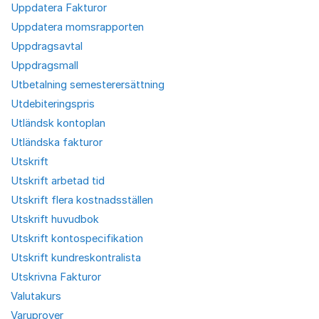
Uppdatera Fakturor
Uppdatera momsrapporten
Uppdragsavtal
Uppdragsmall
Utbetalning semesterersättning
Utdebiteringspris
Utländsk kontoplan
Utländska fakturor
Utskrift
Utskrift arbetad tid
Utskrift flera kostnadsställen
Utskrift huvudbok
Utskrift kontospecifikation
Utskrift kundreskontralista
Utskrivna Fakturor
Valutakurs
Varuprover