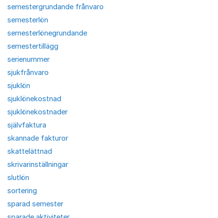
semestergrundande frånvaro
semesterlön
semesterlönegrundande
semestertillägg
serienummer
sjukfrånvaro
sjuklön
sjuklönekostnad
sjuklönekostnader
självfaktura
skannade fakturor
skattelättnad
skrivarinställningar
slutlön
sortering
sparad semester
sparade aktiviteter