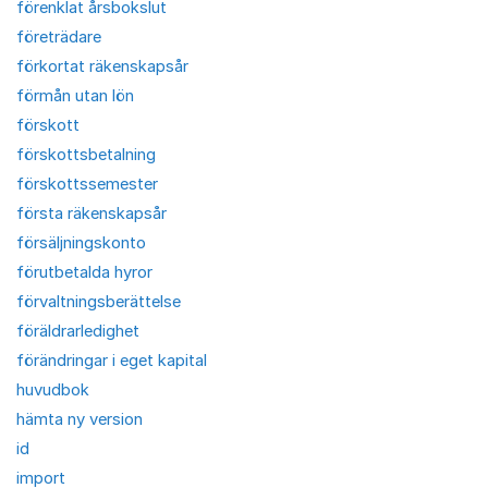
förenklat årsbokslut
företrädare
förkortat räkenskapsår
förmån utan lön
förskott
förskottsbetalning
förskottssemester
första räkenskapsår
försäljningskonto
förutbetalda hyror
förvaltningsberättelse
föräldrarledighet
förändringar i eget kapital
huvudbok
hämta ny version
id
import