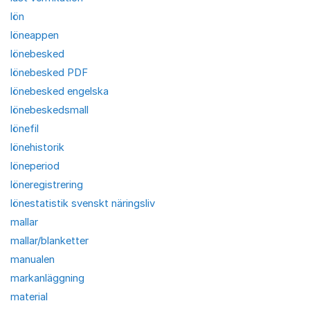
lön
löneappen
lönebesked
lönebesked PDF
lönebesked engelska
lönebeskedsmall
lönefil
lönehistorik
löneperiod
löneregistrering
lönestatistik svenskt näringsliv
mallar
mallar/blanketter
manualen
markanläggning
material