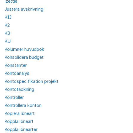
Izettle
Justera avskrivning
K13
K2
K3
KU
Kolumner huvudbok
Konsolidera budget
Konstanter
Kontoanalys
Kontospecifikation projekt
Kontotäckning
Kontroller
Kontrollera konton
Kopiera löneart
Koppla löneart
Koppla lönearter