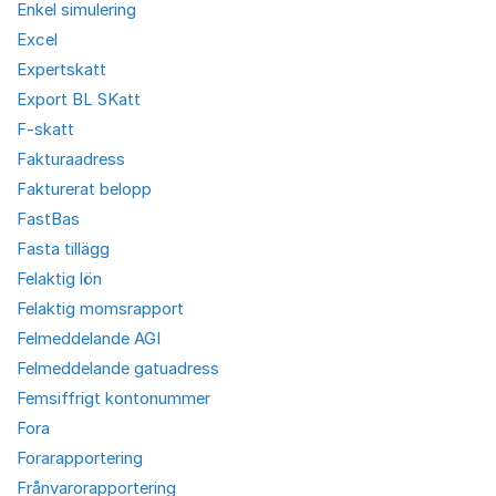
Enkel simulering
Excel
Expertskatt
Export BL SKatt
F-skatt
Fakturaadress
Fakturerat belopp
FastBas
Fasta tillägg
Felaktig lön
Felaktig momsrapport
Felmeddelande AGI
Felmeddelande gatuadress
Femsiffrigt kontonummer
Fora
Forarapportering
Frånvarorapportering