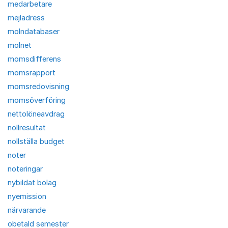
medarbetare
mejladress
molndatabaser
molnet
momsdifferens
momsrapport
momsredovisning
momsöverföring
nettolöneavdrag
nollresultat
nollställa budget
noter
noteringar
nybildat bolag
nyemission
närvarande
obetald semester