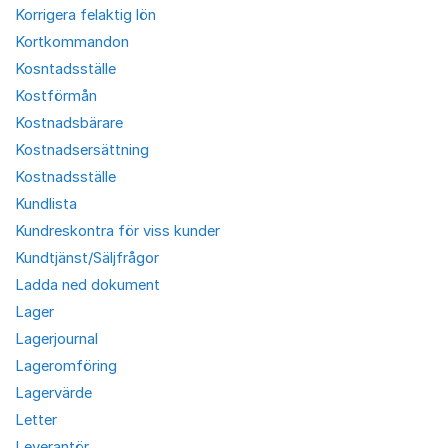
Korrigera felaktig lön
Kortkommandon
Kosntadsställe
Kostförmån
Kostnadsbärare
Kostnadsersättning
Kostnadsställe
Kundlista
Kundreskontra för viss kunder
Kundtjänst/Säljfrågor
Ladda ned dokument
Lager
Lagerjournal
Lageromföring
Lagervärde
Letter
Leverantör