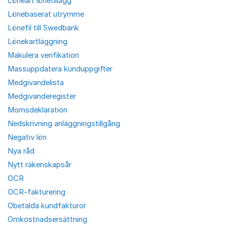
Löneart lönetillägg
Lönebaserat utrymme
Lönefil till Swedbank
Lönekartläggning
Makulera verifikation
Massuppdatera kunduppgifter
Medgivandelista
Medgivanderegister
Momsdeklaration
Nedskrivning anläggningstillgång
Negativ lön
Nya råd
Nytt räkenskapsår
OCR
OCR-fakturering
Obetalda kundfakturor
Omkostnadsersättning