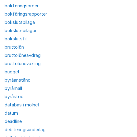
bokföringsorder
bokföringsrapporter
bokslutsbilaga
bokslutsbilagor
bokslutsfil
bruttolön
bruttolöneavdrag
bruttolöneväxling
budget
byråanstånd
byråmall
byråstöd
databas i molnet
datum
deadline
debiteringsunderlag