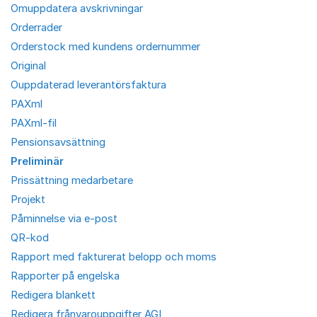
Omuppdatera avskrivningar
Orderrader
Orderstock med kundens ordernummer
Original
Ouppdaterad leverantörsfaktura
PAXml
PAXml-fil
Pensionsavsättning
Preliminär
Prissättning medarbetare
Projekt
Påminnelse via e-post
QR-kod
Rapport med fakturerat belopp och moms
Rapporter på engelska
Redigera blankett
Redigera frånvarouppgifter AGI