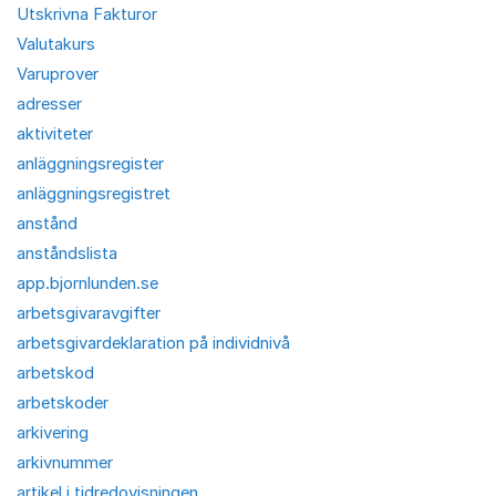
Utskrivna Fakturor
Valutakurs
Varuprover
adresser
aktiviteter
anläggningsregister
anläggningsregistret
anstånd
anståndslista
app.bjornlunden.se
arbetsgivaravgifter
arbetsgivardeklaration på individnivå
arbetskod
arbetskoder
arkivering
arkivnummer
artikel i tidredovisningen