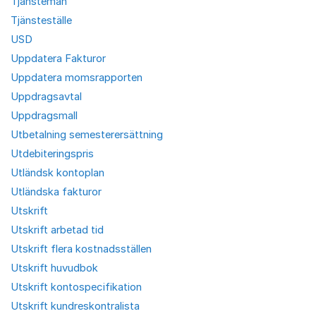
Tjänstemän
Tjänsteställe
USD
Uppdatera Fakturor
Uppdatera momsrapporten
Uppdragsavtal
Uppdragsmall
Utbetalning semesterersättning
Utdebiteringspris
Utländsk kontoplan
Utländska fakturor
Utskrift
Utskrift arbetad tid
Utskrift flera kostnadsställen
Utskrift huvudbok
Utskrift kontospecifikation
Utskrift kundreskontralista