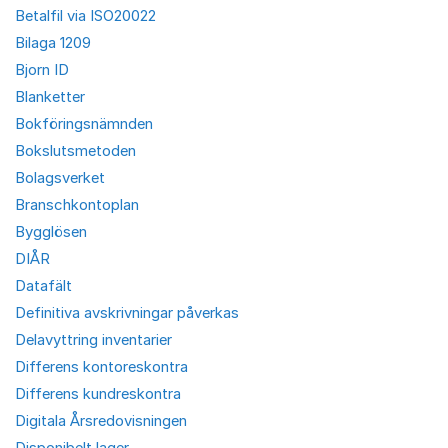
Betalfil via ISO20022
Bilaga 1209
Bjorn ID
Blanketter
Bokföringsnämnden
Bokslutsmetoden
Bolagsverket
Branschkontoplan
Bygglösen
DIÅR
Datafält
Definitiva avskrivningar påverkas
Delavyttring inventarier
Differens kontoreskontra
Differens kundreskontra
Digitala Årsredovisningen
Disponibelt lager