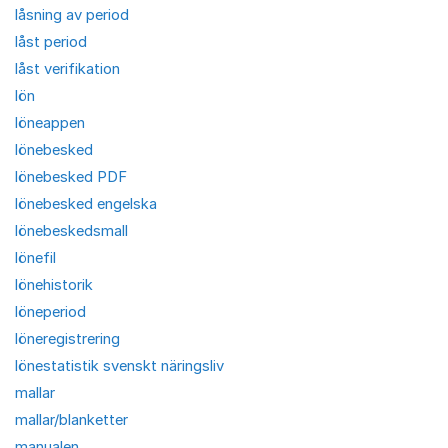
låsning av period
låst period
låst verifikation
lön
löneappen
lönebesked
lönebesked PDF
lönebesked engelska
lönebeskedsmall
lönefil
lönehistorik
löneperiod
löneregistrering
lönestatistik svenskt näringsliv
mallar
mallar/blanketter
manualen