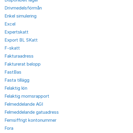
Drivmedelsförmån
Enkel simulering
Excel
Expertskatt
Export BL SKatt
F-skatt
Fakturaadress
Fakturerat belopp
FastBas
Fasta tillägg
Felaktig lön
Felaktig momsrapport
Felmeddelande AGI
Felmeddelande gatuadress
Femsiffrigt kontonummer
Fora