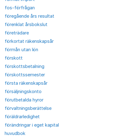
fos-förfrågan
föregående års resultat
förenklat årsbokslut
företrädare
förkortat räkenskapsår
förmån utan lön
förskott
förskottsbetalning
förskottssemester
första räkenskapsår
försäljningskonto
förutbetalda hyror
förvaltningsberättelse
föräldrarledighet
förändringar i eget kapital
huvudbok