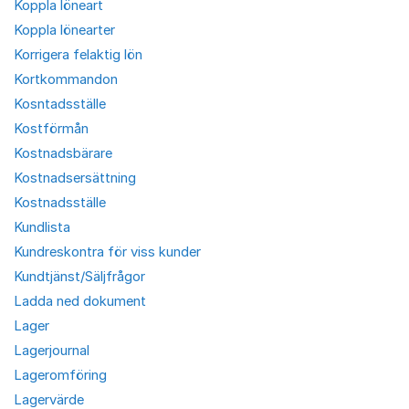
Koppla löneart
Koppla lönearter
Korrigera felaktig lön
Kortkommandon
Kosntadsställe
Kostförmån
Kostnadsbärare
Kostnadsersättning
Kostnadsställe
Kundlista
Kundreskontra för viss kunder
Kundtjänst/Säljfrågor
Ladda ned dokument
Lager
Lagerjournal
Lageromföring
Lagervärde