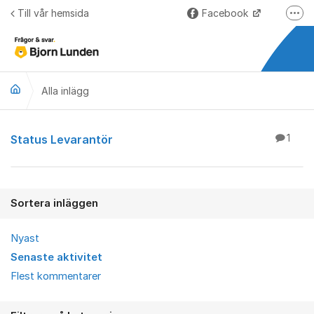
Hoppa till innehåll
Till vår hemsida
Facebook
Fler
LinkedIn
Lundify.com
Alla inlägg
Björnkoll – Blogg
Forum för Lundify
Alla inlägg
Status Levarantör
1
Sortera inläggen
Nyast
Senaste aktivitet
Flest kommentarer