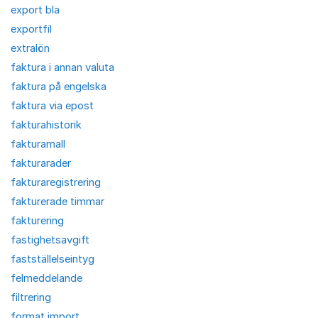
export bla
exportfil
extralön
faktura i annan valuta
faktura på engelska
faktura via epost
fakturahistorik
fakturamall
fakturarader
fakturaregistrering
fakturerade timmar
fakturering
fastighetsavgift
fastställelseintyg
felmeddelande
filtrering
format import