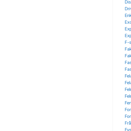
Dis
Dr
Enk
Ex
Ex
Ex
F-
Fa
Fak
Fa
Fas
Fel
Fe
Fe
Fe
Fe
Fo
For
Frå
Fys