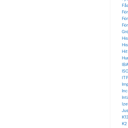
Få
Fö
För
För
Gr
His
His
Hit
Hu
IB
IS
ITP
Imp
In
Int
Ize
Jus
K1
K2