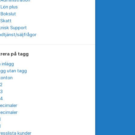
Administration
 Lön plus
 Bokslut
 Skatt
knisk Support
dtjänst/säljfrågor
trera på tagg
a inlägg
ägg utan tagg
konton
12
13
14
ecimaler
ecimaler
I
I
esslista kunder