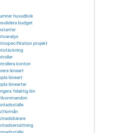
lumner huvudbok
solidera budget
nstanter
ntoanalys
tospecifikation projekt
ntotäckning
troller
trollera konton
iera löneart
pla löneart
pla lönearter
rigera felaktig lön
rtkommandon
ntadsställe
stförmån
stnadsbärare
stnadsersättning
tnadsställe