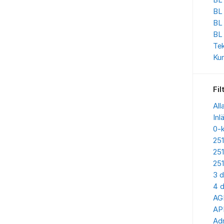
BL 
BL
BL
BL
Te
Kun
Fil
All
Inl
0-
25
25
25
3 d
4 d
AG
AP
Adr