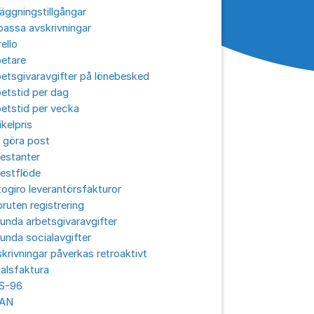
äggningstillgångar
assa avskrivningar
ello
betare
etsgivaravgifter på lönebesked
etstid per dag
etstid per vecka
ikelpris
 göra post
estanter
estflöde
ogiro leverantörsfakturor
ruten registrering
unda arbetsgivaravgifter
unda socialavgifter
krivningar påverkas retroaktivt
alsfaktura
S-96
AN