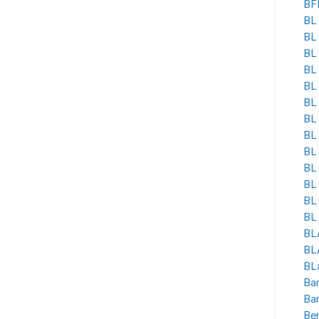
BF
BL 
BL
BL
BL 
BL
BL 
BL
BL 
BL
BL
BL 
BL
BL 
BL
BLA
BL
Ban
Ba
Be