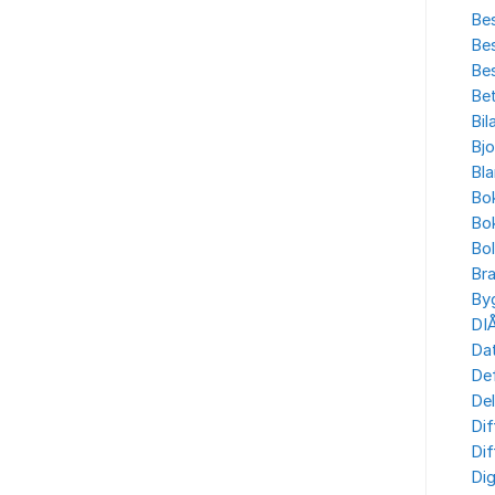
Bes
Bes
Bes
Bet
Bil
Bjo
Bla
Bo
Bo
Bo
Br
By
DI
Dat
Def
Del
Dif
Dif
Dig