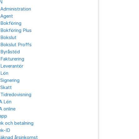
N
Administration
 Agent
 Bokföring
Bokföring Plus
 Bokslut
Bokslut Proffs
 Byråstöd
Fakturering
 Leverantör
 Lön
Signering
 Skatt
Tidredovisning
A Lön
 online
app
k och betalning
nk-ID
räknad årsinkomst