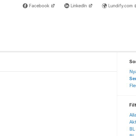
Facebook
LinkedIn
Lundify.com
So
Ny
Se
Fl
Fil
All
Akt
BL 