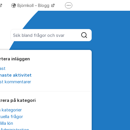
Björnkoll – Blogg
Fler supportlänkar
Forum för Lundify
Sök bland alla inlägg
Sök
rtera inläggen
ast
naste aktivitet
est kommentarer
trera på kategori
a kategorier
uella frågor
lilla lön