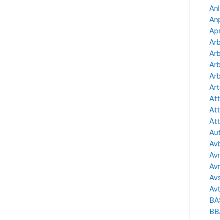
Anl
Anp
Apr
Ar
Arb
Arb
Arb
Art
Att
Att
Att
Aut
Avb
Avr
Avr
Avs
Avt
BA
BB