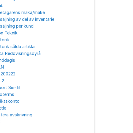
ab
retagarens maka/make
säljning av del av inventarie
säljning per kund
ön Teknik
torik
torik sålda artiklar
ta Redovisningsbyrå
nddagis
AN
O200222
 2
ort Sie-fil
coterms
äktskonto
ttle
tera avskrivning
3