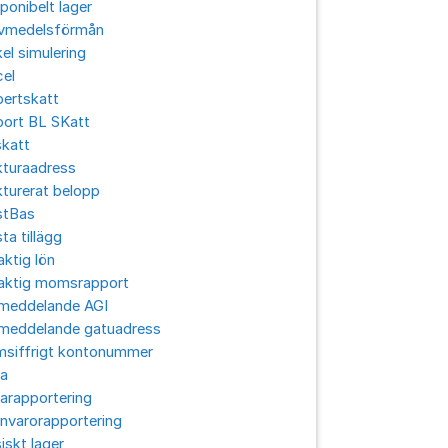
ponibelt lager
ivmedelsförmån
el simulering
cel
pertskatt
port BL SKatt
skatt
kturaadress
turerat belopp
stBas
ta tillägg
aktig lön
laktig momsrapport
lmeddelande AGI
lmeddelande gatuadress
msiffrigt kontonummer
ra
arapportering
nvarorapportering
iskt lager