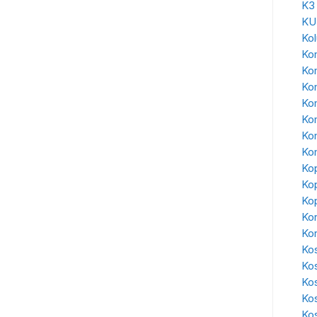
K3
KU
Ko
Kon
Ko
Ko
Kon
Ko
Kon
Kon
Kop
Kop
Kop
Kor
Ko
Kos
Ko
Ko
Ko
Kos