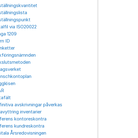
tällningskvantitet
tällningslista
tällningspunkt
alfil via ISO20022
aga 1209
rn ID
nketter
kföringsnämnden
kslutsmetoden
lagsverket
anschkontoplan
gglösen
ÅR
afält
initiva avskrivningar påverkas
avyttring inventarier
ferens kontoreskontra
ferens kundreskontra
itala Årsredovisningen