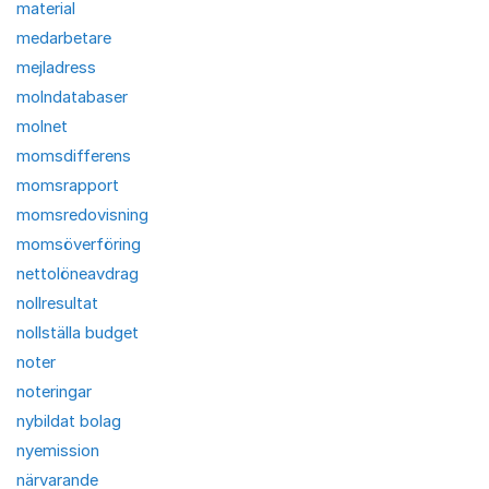
material
medarbetare
mejladress
molndatabaser
molnet
momsdifferens
momsrapport
momsredovisning
momsöverföring
nettolöneavdrag
nollresultat
nollställa budget
noter
noteringar
nybildat bolag
nyemission
närvarande