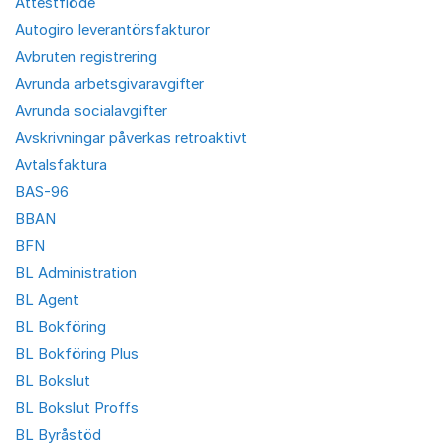
Attestflöde
Autogiro leverantörsfakturor
Avbruten registrering
Avrunda arbetsgivaravgifter
Avrunda socialavgifter
Avskrivningar påverkas retroaktivt
Avtalsfaktura
BAS-96
BBAN
BFN
BL Administration
BL Agent
BL Bokföring
BL Bokföring Plus
BL Bokslut
BL Bokslut Proffs
BL Byråstöd