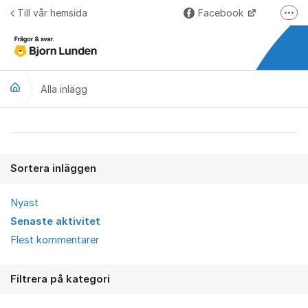
Hoppa till innehåll
Till vår hemsida
Facebook
Fler
LinkedIn
Lundify.com
Alla inlägg
Björnkoll – Blogg
Forum för Lundify
Alla inlägg
Sortera inläggen
Nyast
Senaste aktivitet
Flest kommentarer
Filtrera på kategori