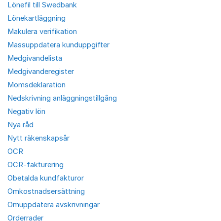
Lönefil till Swedbank
Lönekartläggning
Makulera verifikation
Massuppdatera kunduppgifter
Medgivandelista
Medgivanderegister
Momsdeklaration
Nedskrivning anläggningstillgång
Negativ lön
Nya råd
Nytt räkenskapsår
OCR
OCR-fakturering
Obetalda kundfakturor
Omkostnadsersättning
Omuppdatera avskrivningar
Orderrader