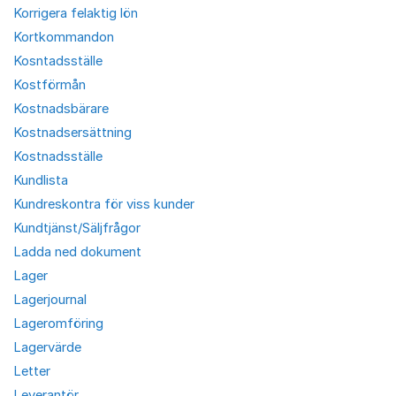
Korrigera felaktig lön
Kortkommandon
Kosntadsställe
Kostförmån
Kostnadsbärare
Kostnadsersättning
Kostnadsställe
Kundlista
Kundreskontra för viss kunder
Kundtjänst/Säljfrågor
Ladda ned dokument
Lager
Lagerjournal
Lageromföring
Lagervärde
Letter
Leverantör