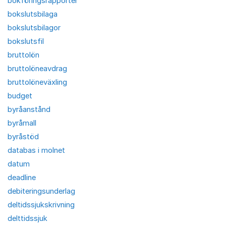
bokföringsrapporter
bokslutsbilaga
bokslutsbilagor
bokslutsfil
bruttolön
bruttolöneavdrag
bruttolöneväxling
budget
byråanstånd
byråmall
byråstöd
databas i molnet
datum
deadline
debiteringsunderlag
deltidssjukskrivning
delttidssjuk