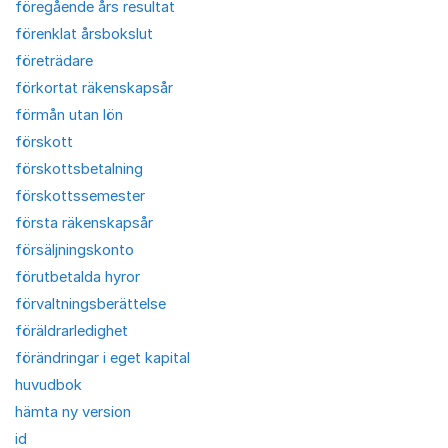
föregående års resultat
förenklat årsbokslut
företrädare
förkortat räkenskapsår
förmån utan lön
förskott
förskottsbetalning
förskottssemester
första räkenskapsår
försäljningskonto
förutbetalda hyror
förvaltningsberättelse
föräldrarledighet
förändringar i eget kapital
huvudbok
hämta ny version
id