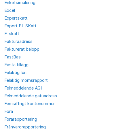
Enkel simulering
Excel
Expertskatt
Export BL SKatt
F-skatt
Fakturaadress
Fakturerat belopp
FastBas
Fasta tillägg
Felaktig lön
Felaktig momsrapport
Felmeddelande AGI
Felmeddelande gatuadress
Femsiffrigt kontonummer
Fora
Forarapportering
Frånvarorapportering