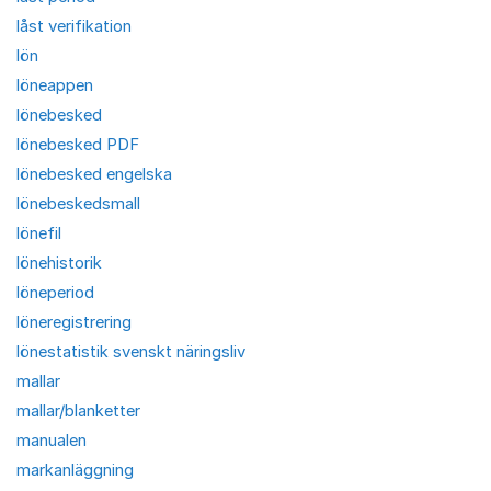
låst verifikation
lön
löneappen
lönebesked
lönebesked PDF
lönebesked engelska
lönebeskedsmall
lönefil
lönehistorik
löneperiod
löneregistrering
lönestatistik svenskt näringsliv
mallar
mallar/blanketter
manualen
markanläggning