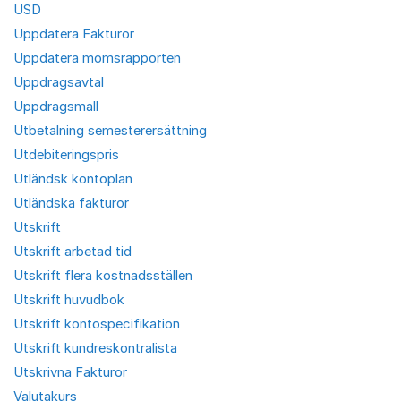
USD
Uppdatera Fakturor
Uppdatera momsrapporten
Uppdragsavtal
Uppdragsmall
Utbetalning semesterersättning
Utdebiteringspris
Utländsk kontoplan
Utländska fakturor
Utskrift
Utskrift arbetad tid
Utskrift flera kostnadsställen
Utskrift huvudbok
Utskrift kontospecifikation
Utskrift kundreskontralista
Utskrivna Fakturor
Valutakurs