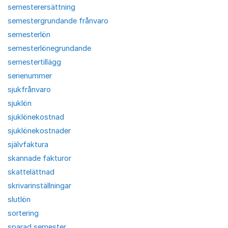
semesterersättning
semestergrundande frånvaro
semesterlön
semesterlönegrundande
semestertillägg
serienummer
sjukfrånvaro
sjuklön
sjuklönekostnad
sjuklönekostnader
självfaktura
skannade fakturor
skattelättnad
skrivarinställningar
slutlön
sortering
sparad semester