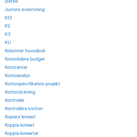
Izettle
Justera avskrivning
K13
K2
K3
KU
Kolumner huvudbok
Konsolidera budget
Konstanter
Kontoanalys
Kontospecifikation projekt
Kontotäckning
Kontroller
Kontrollera konton
Kopiera löneart
Koppla löneart
Koppla lönearter